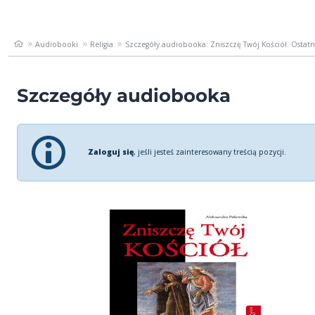
Audiobooki
Religia
Szczegóły audiobooka: Zniszczę Twój Kościół. Ostatnie
Szczegóły audiobooka
Zaloguj się
, jeśli jesteś zainteresowany treścią pozycji.