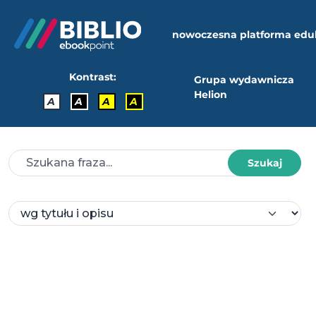
nowoczesna platforma edu
Kontrast:
Grupa wydawnicza
Helion
A
A
A
A
Szukaj