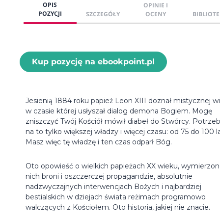
OPIS
OPINIE I
POZYCJI
SZCZEGÓŁY
OCENY
BIBLIOTE
Kup pozycję na ebookpoint.pl
Jesienią 1884 roku papież Leon XIII doznał mistycznej wiz
w czasie której usłyszał dialog demona Bogiem. Mogę
zniszczyć Twój Kościół mówił diabeł do Stwórcy. Potrzeb
na to tylko większej władzy i więcej czasu: od 75 do 100 la
Masz więc tę władzę i ten czas odparł Bóg.
Oto opowieść o wielkich papieżach XX wieku, wymierzon
nich broni i oszczerczej propagandzie, absolutnie
nadzwyczajnych interwencjach Bożych i najbardziej
bestialskich w dziejach świata reżimach programowo
walczących z Kościołem. Oto historia, jakiej nie znacie.