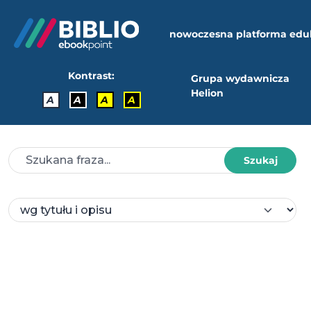
nowoczesna platforma edu
Kontrast:
Grupa wydawnicza
Helion
A
A
A
A
Szukaj