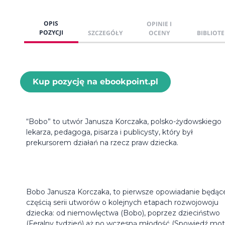
OPIS
OPINIE I
POZYCJI
SZCZEGÓŁY
OCENY
BIBLIOTE
Kup pozycję na ebookpoint.pl
“Bobo” to utwór Janusza Korczaka, polsko-żydowskiego
lekarza, pedagoga, pisarza i publicysty, który był
prekursorem działań na rzecz praw dziecka.
Bobo Janusza Korczaka, to pierwsze opowiadanie będąc
częścią serii utworów o kolejnych etapach rozwojowoju
dziecka: od niemowlęctwa (Bobo), poprzez dzieciństwo
(Feralny tydzień) aż po wczesną młodość (Spowiedź moty