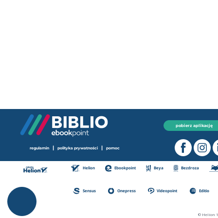
pobierz aplikację
|
|
regulamin
polityka prywatności
pomoc
Helion
Ebookpoint
Beya
Bezdroza
Sensus
Onepress
Videopoint
Editio
© Helion 1