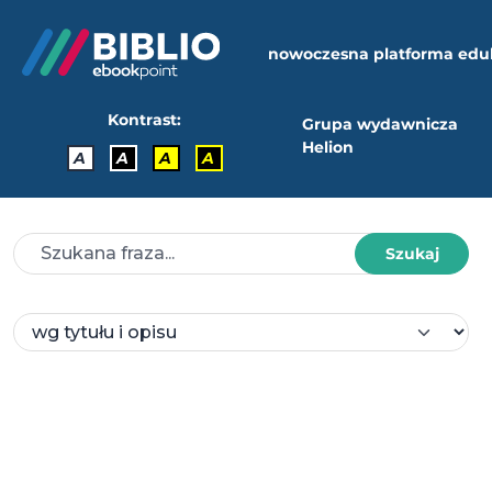
nowoczesna platforma edu
Kontrast:
Grupa wydawnicza
Helion
A
A
A
A
Szukaj