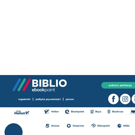
pobierz aplikację
|
|
regulamin
polityka prywatności
pomoc
Helion
Ebookpoint
Beya
Bezdroza
Sensus
Onepress
Videopoint
Editio