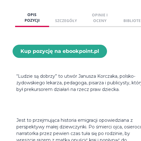
OPIS
OPINIE I
POZYCJI
SZCZEGÓŁY
OCENY
BIBLIOTE
Kup pozycję na ebookpoint.pl
“Ludzie są dobrzy” to utwór Janusza Korczaka, polsko-
żydowskiego lekarza, pedagoga, pisarza i publicysty, któr
był prekursorem działań na rzecz praw dziecka.
Jest to przejmująca historia emigracji opowiedziana z
perspektywy małej dziewczynki. Po śmierci ojca, osiero
narratorka przez pewien czas tuła się po rodzinie, by
wreszcie razem z matką opuścić kraj i popłynąć do