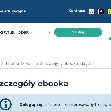
Kontrast:
ma edukacyjna
A
A
Szukaj
Ebooki
Poezja
Szczegóły ebooka: Skrytka
zczegóły ebooka
Zaloguj się
, jeśli jesteś zainteresowany treścią p