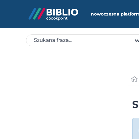
nowoczesna platfor
S