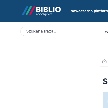
nowoczesna platfor
S