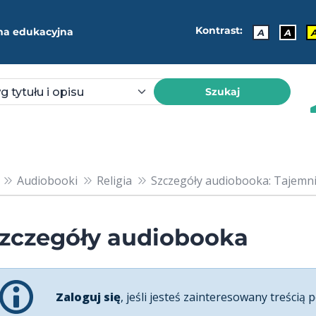
Kontrast:
ma edukacyjna
A
A
Szukaj
Audiobooki
Religia
Szczegóły audiobooka: Tajemnic
zczegóły audiobooka
Zaloguj się
, jeśli jesteś zainteresowany treścią p