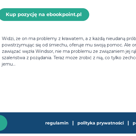
Kup pozycję na ebookpoint.pl
Widzi, że on ma problemy z krawatem, a z każdą nieudaną próbą
powstrzymując się od śmiechu, oferuje mu swoją pomoc. Ale on 
zawiązać węzła Windsor, nie ma problemu ze związaniem jej r
szaleństwa z pożądania. Teraz może zrobić z nią, co tylko zechce
jemu...
|
|
regulamin
polityka prywatności
p