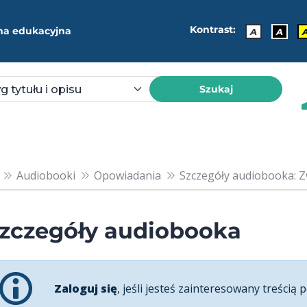
Kontrast:
ma edukacyjna
A
A
Szukaj
Audiobooki
Opowiadania
Szczegóły audiobooka: Z
zczegóły audiobooka
Zaloguj się
, jeśli jesteś zainteresowany treścią p