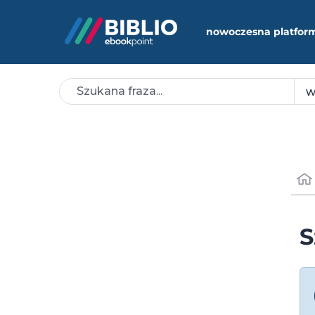
nowoczesna platfor
S