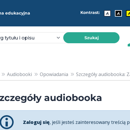
Kontrast:
ma edukacyjna
A
A
Szukaj
Audiobooki
Opowiadania
Szczegóły audiobooka: Z
zczegóły audiobooka
Zaloguj się
, jeśli jesteś zainteresowany treścią p