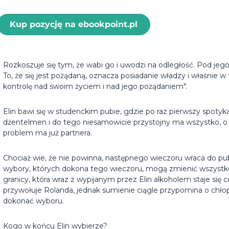
Kup pozycję na ebookpoint.pl
Rozkoszuje się tym, że wabi go i uwodzi na odległość. Pod jego 
To, że się jest pożądaną, oznacza posiadanie władzy i właśni
kontrolę nad swoim życiem i nad jego pożądaniem".
Elin bawi się w studenckim pubie, gdzie po raz pierwszy spotyk
dżentelmen i do tego niesamowicie przystojny ma wszystko, o
problem ma już partnera.
Chociaż wie, że nie powinna, następnego wieczoru wraca do pub
wybory, których dokona tego wieczoru, mogą zmienić wszystko
granicy, która wraz z wypijanym przez Elin alkoholem staje się cor
przywołuje Rolanda, jednak sumienie ciągle przypomina o chło
dokonać wyboru.
Kogo w końcu Elin wybierze?