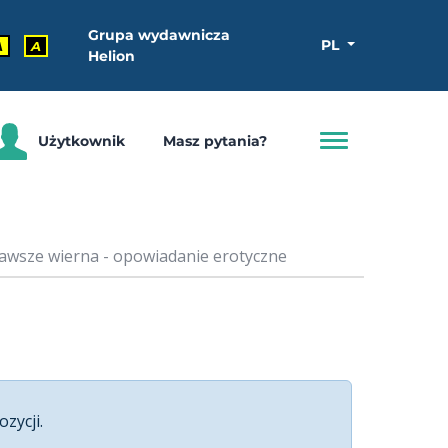
Grupa wydawnicza
PL
A
A
Helion
Użytkownik
Masz pytania?
awsze wierna - opowiadanie erotyczne
ozycji.