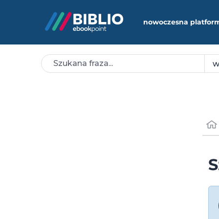
nowoczesna platfor
S