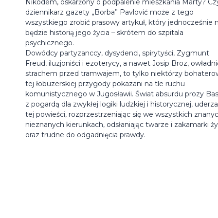
Nikodem, oskarżony o podpalenie mieszkania Marty? Cz
dziennikarz gazety „Borba” Pavlović może z tego
wszystkiego zrobić prasowy artykuł, który jednocześnie n
będzie historią jego życia – skrótem do szpitala
psychicznego.
Dowódcy partyzanccy, dysydenci, spirytyści, Zygmunt
Freud, iluzjoniści i ezoterycy, a nawet Josip Broz, owładni
strachem przed tramwajem, to tylko niektórzy bohatero
tej łobuzerskiej przygody pokazani na tle ruchu
komunistycznego w Jugosławii. Świat absurdu prozy Bas
z pogardą dla zwykłej logiki ludzkiej i historycznej, uderz
tej powieści, rozprzestrzeniając się we wszystkich znanyc
nieznanych kierunkach, odsłaniając twarze i zakamarki ży
oraz trudne do odgadnięcia prawdy.