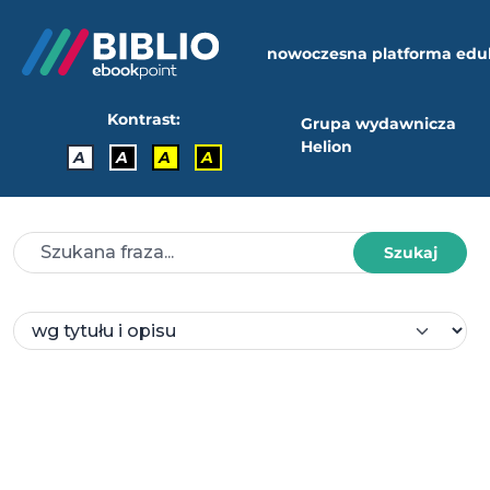
nowoczesna platforma edu
Kontrast:
Grupa wydawnicza
Helion
A
A
A
A
Szukaj