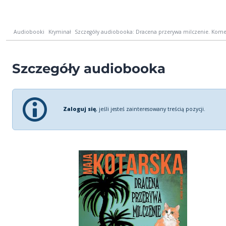
Audiobooki
Kryminał
Szczegóły audiobooka: Dracena przerywa milczenie. Kome
Szczegóły audiobooka
Zaloguj się
, jeśli jesteś zainteresowany treścią pozycji.