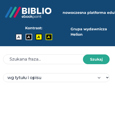
nowoczesna platforma edu
Kontrast:
Grupa wydawnicza
Helion
A
A
A
A
Szukaj