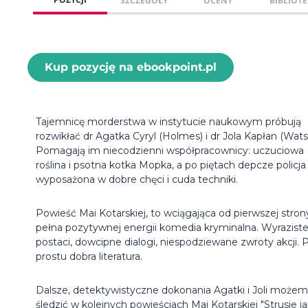
SZCZEGÓŁY
OCENY
BIBLIOTE
Kup pozycję na ebookpoint.pl
Tajemnicę morderstwa w instytucie naukowym próbują
rozwikłać dr Agatka Cyryl (Holmes) i dr Jola Kapłan (Wats
Pomagają im niecodzienni współpracownicy: uczuciowa
roślina i psotna kotka Mopka, a po piętach depcze policja
wyposażona w dobre chęci i cuda techniki.
Powieść Mai Kotarskiej, to wciągająca od pierwszej stron
pełna pozytywnej energii komedia kryminalna. Wyrazist
postaci, dowcipne dialogi, niespodziewane zwroty akcji. 
prostu dobra literatura.
Dalsze, detektywistyczne dokonania Agatki i Joli może
śledzić w kolejnych powieściach Mai Kotarskiej "Strusie jaj