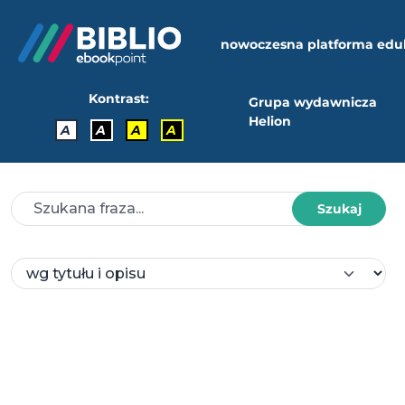
nowoczesna platforma edu
Kontrast:
Grupa wydawnicza
Helion
A
A
A
A
Szukaj