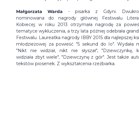
Małgorzata Warda
- pisarka z Gdyni. Dwukrot
nominowana do nagrody głównej Festiwalu Litera
Kobiecej; w roku 2013 otrzymała nagrodę za powie
tematyce wykluczenia, a trzy lata później odebrała grand 
Festiwalu. Laureatka nagrody IBBY 2015 dla najlepszej ksi
młodzieżowej za powieść "5 sekund do Io". Wydała m.
"Nikt nie widział, nikt nie słyszał", "Dziewczynkę, k
widziała zbyt wiele", "Dziewczynę z gór". Jest także aut
tekstów piosenek. Z wykształcenia rzeźbiarka.