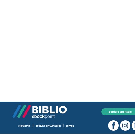
pobierz aplikację
|
|
regulamin
polityka prywatności
pomoc