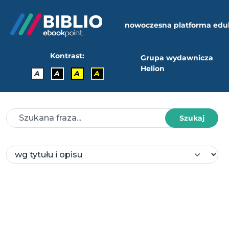
nowoczesna platforma edu
Kontrast:
Grupa wydawnicza
Helion
A
A
A
A
Szukaj