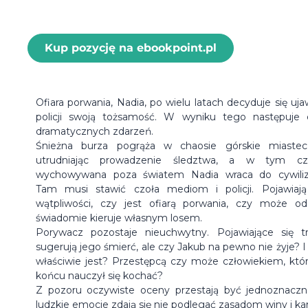
Kup pozycję na ebookpoint.pl
Ofiara porwania, Nadia, po wielu latach decyduje się uja
policji swoją tożsamość. W wyniku tego następuje 
dramatycznych zdarzeń.
Śnieżna burza pogrąża w chaosie górskie miastec
utrudniając prowadzenie śledztwa, a w tym cz
wychowywana poza światem Nadia wraca do cywiliza
Tam musi stawić czoła mediom i policji. Pojawiają
wątpliwości, czy jest ofiarą porwania, czy może od
świadomie kieruje własnym losem.
Porywacz pozostaje nieuchwytny. Pojawiające się t
sugerują jego śmierć, ale czy Jakub na pewno nie żyje? I
właściwie jest? Przestępcą czy może człowiekiem, któ
końcu nauczył się kochać?
Z pozoru oczywiste oceny przestają być jednoznaczn
ludzkie emocje zdają się nie podlegać zasadom winy i kar