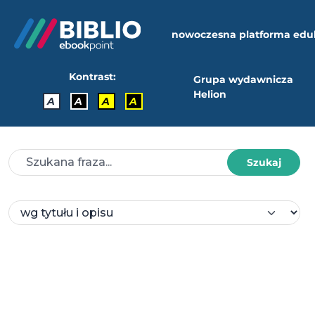
nowoczesna platforma edu
Kontrast:
Grupa wydawnicza
Helion
A
A
A
A
Szukaj