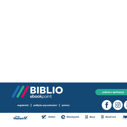
pobierz aplikację
|
|
regulamin
polityka prywatności
pomoc
Helion
Ebookpoint
Beya
Bezdroza