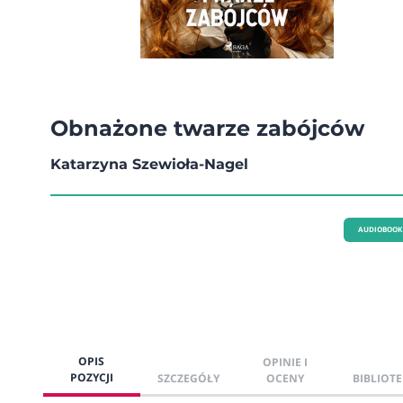
Obnażone twarze zabójców
Katarzyna Szewioła-Nagel
AUDIOBOOK
OPIS
OPINIE I
POZYCJI
SZCZEGÓŁY
OCENY
BIBLIOTE