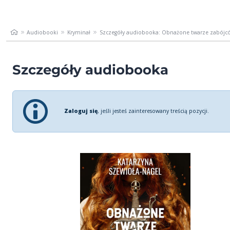
Audiobooki
Kryminał
Szczegóły audiobooka: Obnażone twarze zabójc
Szczegóły audiobooka
Zaloguj się
, jeśli jesteś zainteresowany treścią pozycji.