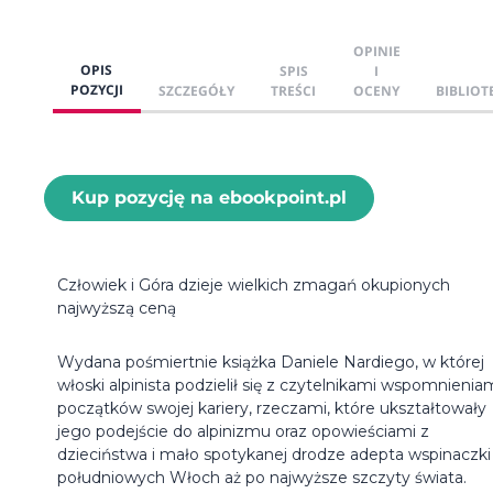
OPINIE
OPIS
SPIS
I
POZYCJI
SZCZEGÓŁY
TREŚCI
OCENY
BIBLIOT
Kup pozycję na ebookpoint.pl
Człowiek i Góra dzieje wielkich zmagań okupionych
najwyższą ceną
Wydana pośmiertnie książka Daniele Nardiego, w której
włoski alpinista podzielił się z czytelnikami wspomnienia
początków swojej kariery, rzeczami, które ukształtowały
jego podejście do alpinizmu oraz opowieściami z
dzieciństwa i mało spotykanej drodze adepta wspinaczki
południowych Włoch aż po najwyższe szczyty świata.