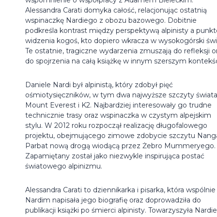
Alessandra Carati domyka całość, relacjonując ostatnią
wspinaczkę Nardiego z obozu bazowego. Dobitnie
podkreśla kontrast między perspektywą alpinisty a punk
widzenia kogoś, kto dopiero wkracza w wysokogórski świ
Te ostatnie, tragiczne wydarzenia zmuszają do refleksji o
do spojrzenia na całą książkę w innym szerszym kontekśc
Daniele Nardi był alpinistą, który zdobył pięć
ośmiotysięczników, w tym dwa najwyższe szczyty świata
Mount Everest i K2. Najbardziej interesowały go trudne
technicznie trasy oraz wspinaczka w czystym alpejskim
stylu. W 2012 roku rozpoczął realizację długofalowego
projektu, obejmującego zimowe zdobycie szczytu Nang
Parbat nową drogą wiodącą przez Żebro Mummeryego.
Zapamiętany został jako niezwykle inspirująca postać
światowego alpinizmu.
Alessandra Carati to dziennikarka i pisarka, która wspólnie
Nardim napisała jego biografię oraz doprowadziła do
publikacji książki po śmierci alpinisty. Towarzyszyła Nard