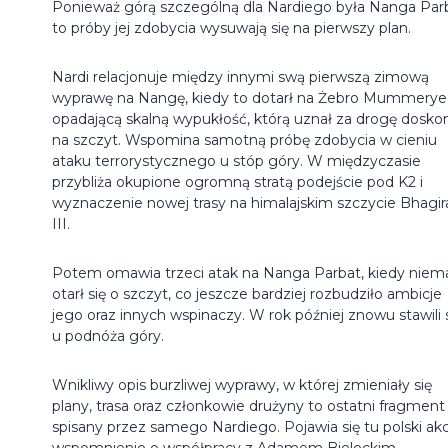
Ponieważ górą szczególną dla Nardiego była Nanga Parb
to próby jej zdobycia wysuwają się na pierwszy plan.
Nardi relacjonuje między innymi swą pierwszą zimową
wyprawę na Nangę, kiedy to dotarł na Żebro Mummery
opadającą skalną wypukłość, którą uznał za drogę dosko
na szczyt. Wspomina samotną próbę zdobycia w cieniu
ataku terrorystycznego u stóp góry. W międzyczasie
przybliża okupione ogromną stratą podejście pod K2 i
wyznaczenie nowej trasy na himalajskim szczycie Bhagir
III.
Potem omawia trzeci atak na Nanga Parbat, kiedy niem
otarł się o szczyt, co jeszcze bardziej rozbudziło ambicje
jego oraz innych wspinaczy. W rok później znowu stawili 
u podnóża góry.
Wnikliwy opis burzliwej wyprawy, w której zmieniały się
plany, trasa oraz członkowie drużyny to ostatni fragment
spisany przez samego Nardiego. Pojawia się tu polski ak
wspomnienie o współpracy z Adamem Bieleckim.