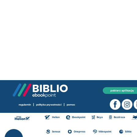
pobierz aplikację
|
|
regulamin
polityka prywatności
pomoc
Helion
Ebookpoint
Beya
Bezdroza
Sensus
Onepress
Videopoint
Editio