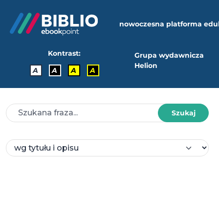
nowoczesna platforma edu
Kontrast:
Grupa wydawnicza
Helion
A
A
A
A
Szukaj