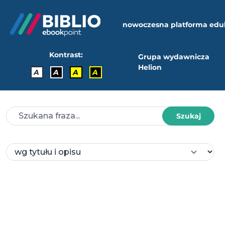
nowoczesna platforma edu
Kontrast:
Grupa wydawnicza
Helion
A
A
A
A
Szukaj