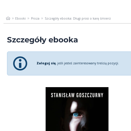
Ebooki
Proza
Szczegóły ebooka: Długi prosi o karę śmierci
Szczegóły ebooka
Zaloguj się
, jeśli jesteś zainteresowany treścią pozycji.