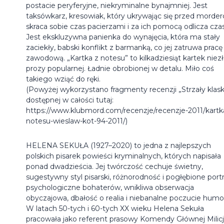
postacie peryferyjne, niekryminalne bynajmniej. Jest
taksówkarz, kresowiak, który ukrywając się przed morder
skraca sobie czas pacierzami i za ich pomocą odlicza czas
Jest ekskluzywna panienka do wynajęcia, która ma stały
zaciekły, babski konflikt z barmanką, co jej zatruwa pracę
zawodową. „Kartka z notesu” to kilkadziesiąt kartek niezł
prozy popularnej. Ładnie obrobionej w detalu. Miło coś
takiego wziąć do ręki.
(Powyżej wykorzystano fragmenty recenzji „Strzały klask
dostępnej w całości tutaj:
https://www.klubmord.com/recenzje/recenzje-2011/kartk
notesu-wieslaw-kot-94-2011/)
HELENA SEKUŁA (1927–2020) to jedna z najlepszych
polskich pisarek powieści kryminalnych, których napisała
ponad dwadzieścia. Jej twórczość cechuje świetny,
sugestywny styl pisarski, różnorodność i pogłębione port
psychologiczne bohaterów, wnikliwa obserwacja
obyczajowa, dbałość o realia i niebanalne poczucie humo
W latach 50-tych i 60-tych XX wieku Helena Sekuła
pracowała jako referent prasowy Komendy Głównej Milicj