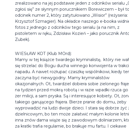
zrealizowano na jej podstawie jeden z odcinków serialu „
zgłoś się” ze słynnym porucznikiem Borewiczem – był t
odcinek numer 2, który zatytułowano „Wisior” (reżyseria:
Krzysztof Szmagier). Na okładce naszego e-booka widni
fotos z jednego z odcinków tego serialu (a na nim, z
pistoletem w ręku, Zdzisław Kozień – jako porucznik Ant
Zubek).
WIESŁAW KOT (Klub MOrd):
Mamy w tej książce twardego kryminalistę, który nie wa
się strzelać do Bogu ducha winnego konwojenta w trakc
napadu. A nawet rozłupać czaszkę wspólnikowi, kiedy te
zaczyna być niewygodny. Mamy kryminalistów
okazjonalnych. Ot, twardziel dobiera sobie zielonego fraje
na tydzień przed mokrą robotą i w razie wpadki rzuca go
żer milicji, a sam pryska. Są i interesujące kobiety. Ot, żon
takiego garującego frajera. Bierze pranie do domu, żeby
wyprowadzić na ludzi dwoje dzieci. I stara się dobrze żyć 
dzielnicowym, bo ten może załatwić małym kolonie letni
inna znów dama wiąże się z zawodowym doliniarzem, kt
za kratki trafia regularnie, bo brakuje mu fartu. I ciekawe