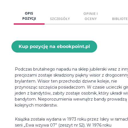
OPIS
OPINIE I
POZYCJI
SZCZEGÓŁY
OCENY
BIBLIOTE
Kup pozycję na ebookpoint.pl
Podczas brutalnego napadu na sklep jubilerski wraz z in
precjozami zostaje skradziony piękny wisior z drogocen
brylantem. Wisior ten przechodzi dziwne koleje, nie
przynosząc szczęścia posiadaczom. W czasie ucieczki gi
jeden z bandytów, zabity zostaje osobnik, który ukradł wi
bandytom. Nieporozumienia wewnątrz bandy prowadzą
kolejnych morderstw.
Książka została wydana w 1973 roku przez Iskry w ramac
serii „Ewa wzywa 07” (zeszyt nr 52). W 1976 roku