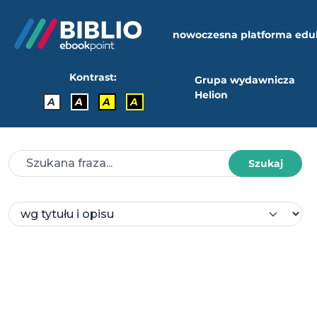
nowoczesna platforma edu
Kontrast:
Grupa wydawnicza
Helion
A
A
A
A
Szukaj