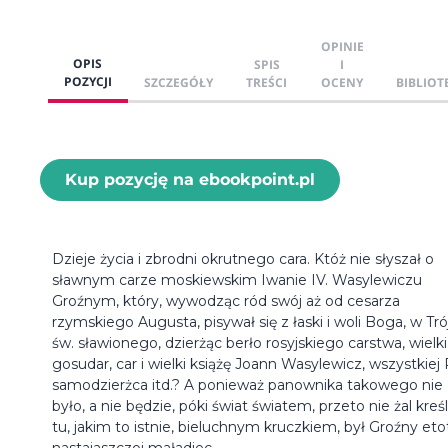
OPINIE
OPIS
SPIS
I
POZYCJI
SZCZEGÓŁY
TREŚCI
OCENY
BIBLIOT
Kup pozycję na ebookpoint.pl
Dzieje życia i zbrodni okrutnego cara. Któż nie słyszał o
sławnym carze moskiewskim Iwanie IV. Wasylewiczu
Groźnym, który, wywodząc ród swój aż od cesarza
rzymskiego Augusta, pisywał się z łaski i woli Boga, w Tró
św. sławionego, dzierżąc berło rosyjskiego carstwa, wielki
gosudar, car i wielki książę Joann Wasylewicz, wszystkiej 
samodzierżca itd.? A ponieważ panownika takowego nie
było, a nie będzie, póki świat światem, przeto nie żal kreśl
tu, jakim to istnie, bieluchnym kruczkiem, był Groźny eto
nastajaszczoj maładjec.