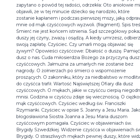
zapytano o powód tej radości, odrzekła: Oto aniołowie m
objawili, że w tej minucie dziecko się narodziło, które
zostanie kapłanem i podczas pierwszej mszy, jaką odpraw
mnie od mąk czyśćcowych wyzwoli. (fragment). Spis treś
Śmierć nie jest końcem istnienia. Sąd szczegółowy poka
duszy jej czyny, zważą i osądzą. A kiedy umrzesz, odbier
swoją zapłatę. Czyściec. Czy umarli mogą objawiać się
żywym? Opowieści czyśćcowe: Dbałość o duszę. Pamięć
dusz o nas. Cuda miłosierdzia Bożego za przyczyną dusz
czyśćcowych. Jałmużna za umarłych nie zostanie bez
nagrody. O żołnierzach po śmierci o wspomożenie
proszących. O zakonniku, który za niedbalstwo w modlit
do czyśćca trafił. Wartość Najświętszej Ofiary dla dusz
czyśćcowych. O mękach, jakie w czyśćcu cierpią niegodn
mnisi. Godzina w czyśćcu zdaje się wiecznością. O ciężko
mąk czyśćcowych. Czyściec według św. Franciszki
Rzymianki. Czyściec w opisie S. Joanny a Jesu Maria. Jak
błogosławiona Siostra Joanna a Jesu Maria duszom
czyśćcowym pomagała. Czyściec w objawieniach św.
Brygidy Szwedzkiej. Widzenie czyśćca w objawieniach ś
Brygidy. O straszliwych mękach pewnej duszy, które widz