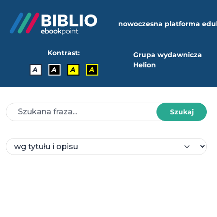
nowoczesna platforma edu
Kontrast:
Grupa wydawnicza
Helion
A
A
A
A
Szukaj