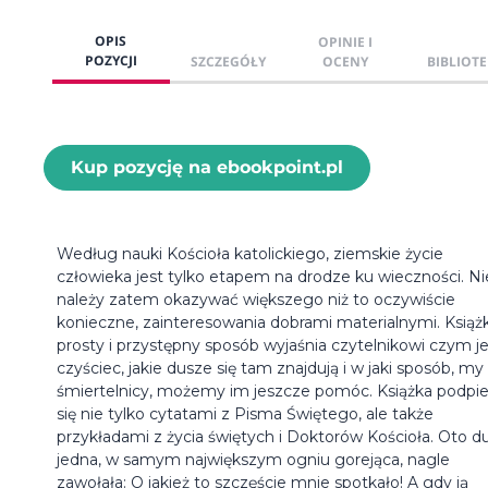
OPIS
OPINIE I
POZYCJI
SZCZEGÓŁY
OCENY
BIBLIOTE
Kup pozycję na ebookpoint.pl
Według nauki Kościoła katolickiego, ziemskie życie
człowieka jest tylko etapem na drodze ku wieczności. Ni
należy zatem okazywać większego niż to oczywiście
konieczne, zainteresowania dobrami materialnymi. Książ
prosty i przystępny sposób wyjaśnia czytelnikowi czym je
czyściec, jakie dusze się tam znajdują i w jaki sposób, my
śmiertelnicy, możemy im jeszcze pomóc. Książka podpie
się nie tylko cytatami z Pisma Świętego, ale także
przykładami z życia świętych i Doktorów Kościoła. Oto d
jedna, w samym największym ogniu gorejąca, nagle
zawołała: O jakież to szczęście mnie spotkało! A gdy ją