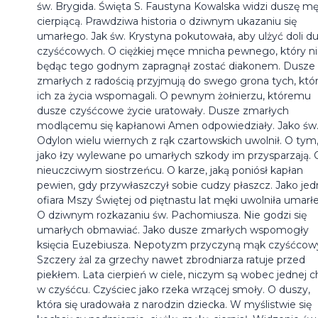
św. Brygida. Święta S. Faustyna Kowalska widzi duszę mę
cierpiącą. Prawdziwa historia o dziwnym ukazaniu się
umarłego. Jak św. Krystyna pokutowała, aby ulżyć doli d
czyśćcowych. O ciężkiej męce mnicha pewnego, który n
będąc tego godnym zapragnął zostać diakonem. Dusze
zmarłych z radością przyjmują do swego grona tych, któ
ich za życia wspomagali. O pewnym żołnierzu, któremu
dusze czyśćcowe życie uratowały. Dusze zmarłych
modlącemu się kapłanowi Amen odpowiedziały. Jako św
Odylon wielu wiernych z rąk czartowskich uwolnił. O tym
jako łzy wylewane po umarłych szkody im przysparzają. 
nieuczciwym siostrzeńcu. O karze, jaką poniósł kapłan
pewien, gdy przywłaszczył sobie cudzy płaszcz. Jako jed
ofiara Mszy Świętej od piętnastu lat męki uwolniła umarł
O dziwnym rozkazaniu św. Pachomiusza. Nie godzi się
umarłych obmawiać. Jako dusze zmarłych wspomogły
księcia Euzebiusza. Nepotyzm przyczyną mąk czyśćcow
Szczery żal za grzechy nawet zbrodniarza ratuje przed
piekłem. Lata cierpień w ciele, niczym są wobec jednej ch
w czyśćcu. Czyściec jako rzeka wrzącej smoły. O duszy,
która się uradowała z narodzin dziecka. W myślistwie się