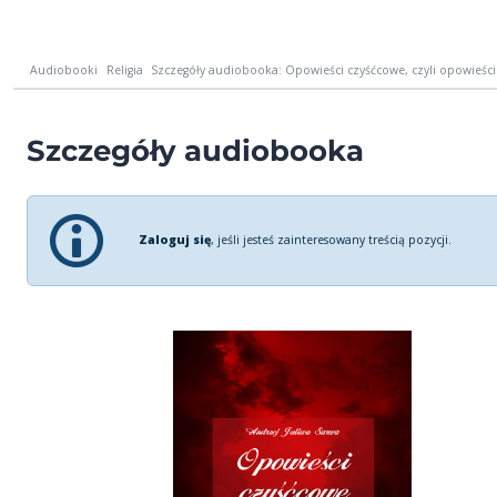
Audiobooki
Religia
Szczegóły audiobooka: Opowieści czyśćcowe, czyli opowieści
Szczegóły audiobooka
Zaloguj się
, jeśli jesteś zainteresowany treścią pozycji.