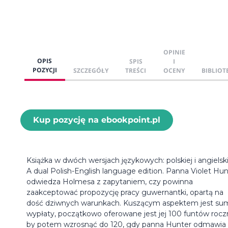
OPINIE
OPIS
SPIS
I
POZYCJI
SZCZEGÓŁY
TREŚCI
OCENY
BIBLIOT
Kup pozycję na ebookpoint.pl
Książka w dwóch wersjach językowych: polskiej i angielski
A dual Polish-English language edition. Panna Violet Hun
odwiedza Holmesa z zapytaniem, czy powinna
zaakceptować propozycję pracy guwernantki, opartą na
dość dziwnych warunkach. Kuszącym aspektem jest su
wypłaty, początkowo oferowane jest jej 100 funtów roczn
by potem wzrosnąć do 120, gdy panna Hunter odmawia