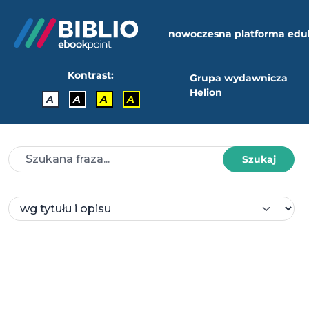
nowoczesna platforma edu
Kontrast:
Grupa wydawnicza
Helion
A
A
A
A
Szukaj