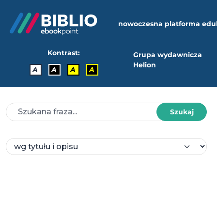
nowoczesna platforma edu
Kontrast:
Grupa wydawnicza
Helion
A
A
A
A
Szukaj