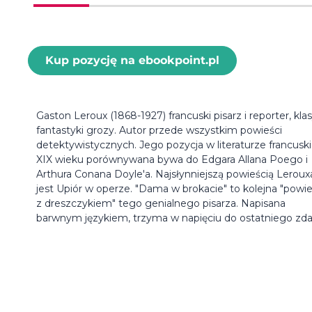
Kup pozycję na ebookpoint.pl
Gaston Leroux (1868-1927) francuski pisarz i reporter, kla
fantastyki grozy. Autor przede wszystkim powieści
detektywistycznych. Jego pozycja w literaturze francuski
XIX wieku porównywana bywa do Edgara Allana Poego i
Arthura Conana Doyle'a. Najsłynniejszą powieścią Leroux
jest Upiór w operze. "Dama w brokacie" to kolejna "powi
z dreszczykiem" tego genialnego pisarza. Napisana
barwnym językiem, trzyma w napięciu do ostatniego zda