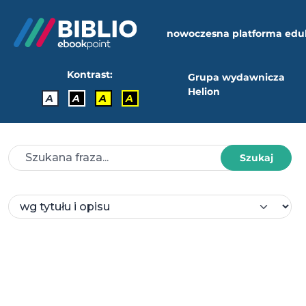
nowoczesna platforma edu
Kontrast:
Grupa wydawnicza
Helion
A
A
A
A
Szukaj