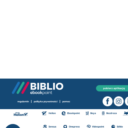
pobierz aplikację
|
|
regulamin
polityka prywatności
pomoc
Helion
Ebookpoint
Beya
Bezdroza
Sensus
Onepress
Videopoint
Editio