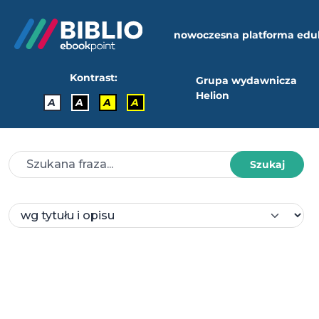
nowoczesna platforma edu
Kontrast:
Grupa wydawnicza
Helion
A
A
A
A
Szukaj