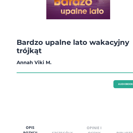
Bardzo upalne lato wakacyjny
trójkąt
Annah Viki M.
AUDIOBOOK
OPIS
OPINIE I
POZYCJI