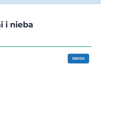
i i nieba
EBOOK