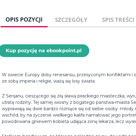
OPIS POZYCJI
SZCZEGÓŁY
SPIS TREŚCI
Kup pozycję na ebookpoint.pl
W świecie Europy doby renesansu, przesyconym konfliktami i dr
ze sobą imperia i religie, ważą się losy świata
Z Senjanu, cieszącego się złą sławą pirackiego miasteczka, wy
utratę rodziny. Tej samej wiosny z bogatego państwa-miasta Se
wyprawiają się dwie bardzo różniące się od siebie osoby: młody
wschód, by na życzenie wielkiego kalifa namalować jego portret
powodowana gniewem kobieta udająca żonę lekarza, lecz wysłan