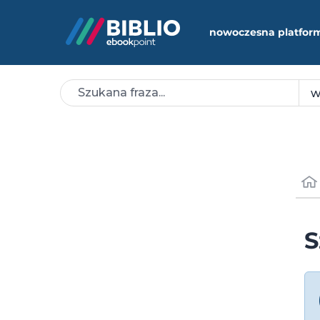
nowoczesna platfor
S