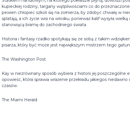
Statkiem handlowym, na którego pokładzie płyną, dowodzi posi
kupieckiej rodziny, targany wątpliwościami co do przeznaczone
pewien chłopiec szkoli się na żołnierza, by zdobyć chwałę w nieuc
splatają, a ich życie wisi na włosku, ponieważ kalif wysyła wielką
stanowiącą bramę do zachodniego świata
Historia i fantasy rzadko spotykają się ze sobą z takim wdzięki
pisarza, który być może jest największym mistrzem tego gatun
The Washington Post
Kay w niezrównany sposób wybiera z historii jej poszczególne e
opowieść, która sprawia wrażenie przekładu jakiegoś niedawno
czasów.
The Miami Herald