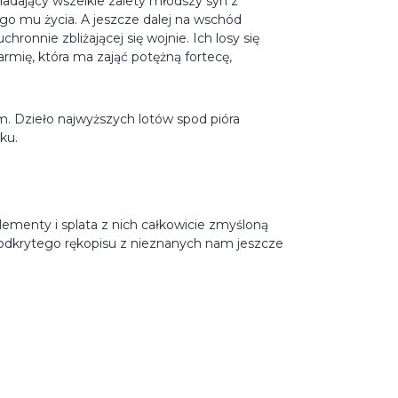
adający wszelkie zalety młodszy syn z
go mu życia. A jeszcze dalej na wschód
hronnie zbliżającej się wojnie. Ich losy się
 armię, która ma zająć potężną fortecę,
em. Dzieło najwyższych lotów spod pióra
ku.
lementy i splata z nich całkowicie zmyśloną
 odkrytego rękopisu z nieznanych nam jeszcze