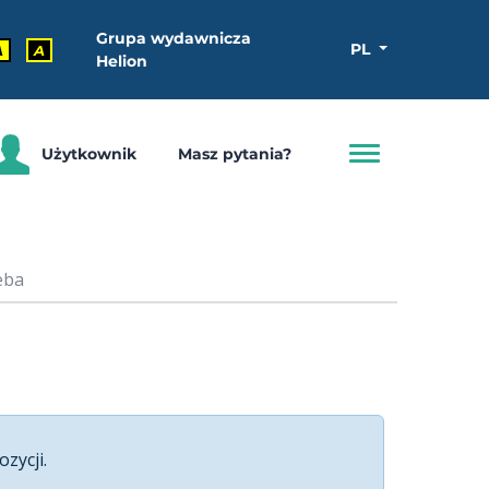
Grupa wydawnicza
PL
A
A
Helion
Użytkownik
Masz pytania?
eba
ozycji.