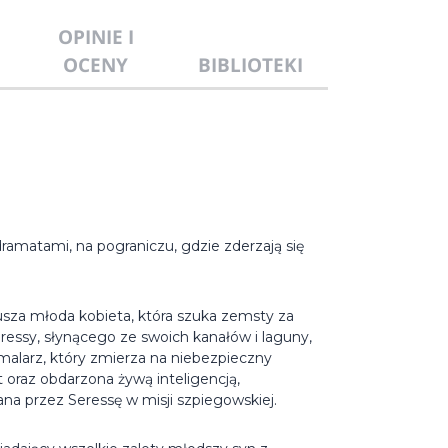
OPINIE I
OCENY
BIBLIOTEKI
amatami, na pograniczu, gdzie zderzają się
rusza młoda kobieta, która szuka zemsty za
ressy, słynącego ze swoich kanałów i laguny,
 malarz, który zmierza na niebezpieczny
 oraz obdarzona żywą inteligencją,
a przez Seressę w misji szpiegowskiej.