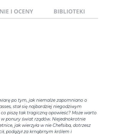
NIE I OCENY
BIBLIOTEKI
 wiarę po tym, jak niemalże zapomniano o
sses, stał się najbardziej niegodziwym
 co piszę tak tragiczną opowieść? Może warto
 w ponury świat rządów. Niejednokrotnie
etnice, jak wierzyła w nie Chefsiba, dotrzesz
cił, podążył za krnąbrnym królem i