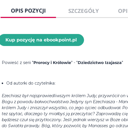
OPIS POZYCJI
SZCZEGÓŁY
OPI
Kup pozycję na ebookpoint.pl
Powieść z serii "
Prorocy i Królowie
" - "
Dziedzictwo Izajasza
"
Od autorki do czytelnika:
Ezechiasz był najsprawiedliwszym królem Judy; przywrócił on
Bogu z powodu bałwochwalstwa
Jedyny syn Ezechiasza - Mana
królem Judy i zniszczył wszystko, co jego ojciec odbudował.
Po
też spytać, dlaczego ty miałbyś ją przeczytać?
Zaprowadzę cię
będziesz czuł się przytłoczony. Jeśli jednak wierzysz w Boże obi
do Światła prawdy. Bóg, który pozwolił, by Manasses go odrzu