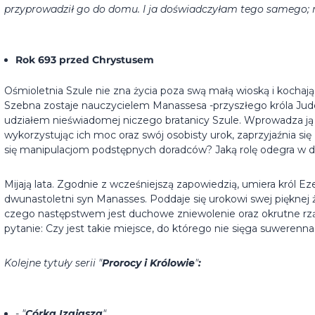
przyprowadził go do domu. I ja doświadczyłam tego samego;
Rok 693 przed Chrystusem
Ośmioletnia Szule nie zna życia poza swą małą wioską i kocha
Szebna zostaje nauczycielem Manassesa -przyszłego króla Judei
udziałem nieświadomej niczego bratanicy Szule. Wprowadza j
wykorzystując ich moc oraz swój osobisty urok, zaprzyjaźnia s
się manipulacjom podstępnych doradców? Jaką rolę odegra w dz
Mijają lata. Zgodnie z wcześniejszą zapowiedzią, umiera król Ez
dwunastoletni syn Manasses. Poddaje się urokowi swej pięknej ż
czego następstwem jest duchowe zniewolenie oraz okrutne rzą
pytanie: Czy jest takie miejsce, do którego nie sięga suweren
Kolejne tytuły serii "
Prorocy i Królowie
"
:
- "
Córka Izajasza
"