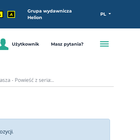
Grupa wydawnicza
PL
A
A
Helion
Użytkownik
Masz pytania?
za - Powieść z seria:...
ozycji.