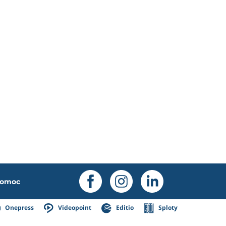
omoc
Onepress
Videopoint
Editio
Sploty