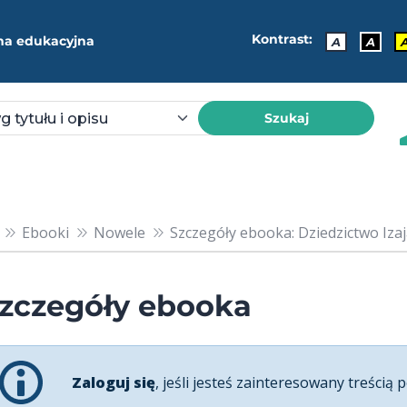
Kontrast:
ma edukacyjna
A
A
Szukaj
Ebooki
Nowele
Szczegóły ebooka: Dziedzictwo Izajas
zczegóły ebooka
Zaloguj się
, jeśli jesteś zainteresowany treścią p