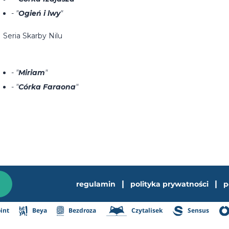
- "
Ogień i lwy
"
Seria Skarby Nilu
- "
Miriam
"
- "
Córka Faraona
"
|
|
regulamin
polityka prywatności
p
int
Beya
Bezdroza
Czytalisek
Sensus