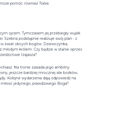
 może pomóc również Tobie.
jącym ojcem. Tymczasem jej przebiegły wujek
. Szebna podstępnie realizuje swój plan - z
ą w świat obcych bogów. Dziewczynka,
ię z młodym królem. Czy będzie w stanie oprzeć
iedzictwie Izajasza?
echiasz. Na tronie zasiada jego ambitny
ony, jeszcze bardziej mrocznej sile bożków,
dy. Kolejne wydarzenia dają odpowiedź na
na miłość jedynego, prawdziwego Boga?