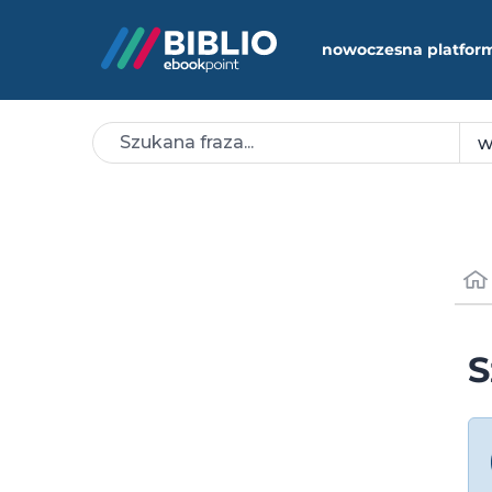
nowoczesna platfor
S