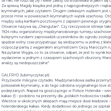
że nikt nie rodzi się zły i wiele zależy od środowiska w jakim się 
Za sprawą Magdy książka jest jedną z najpogodniejszych i najb
kryminalnych, jakie czytałem. Drugim ciekawym wątkiem jest ul
przeze mnie w powieściach kryminalnych wątek szachowy. Otóż
między sobą kartkami pocztowymi z zapisem pewnego orygin
Otwarcie nazywa się „Orangutan”. Czy rzeczywiście istnieje tak
1924 roku organizatorzy międzynarodowego turnieju szachow
kolejnymi rundami zaprowadzili uczestników do ogrodu zoologi
spędzał wolny czas przypatrując się siedzącemu w jednej z kl
rozpoczął partię z węgierskim arcymistrzem Gezą Maroczym ru
Na pytanie Węgra, co to za otwarcie, odparł, że jest to wynik k
wydarzenie w jednym z czasopism szachowych oburzony Maroczy 
analizy są niedopuszczalne”.
GALFRYD (lubimyczytac.pl):
Przyzwoite milicyjne czytadło. Międzynarodowa siatka przemytn
półświatek kryminalny, a do tego odrobina oryginalnego love s
podejrzanych. Napad na goszczącego w Polsce Holendra – wśró
kakao (!) – podobno na prezenty dla „polskich hodowców rzadki
Wkrótce w okolicznych sklepach mają miejsce dwie kradzieże –
holenderskiego kakao. Kiedy dodatkowo do jednego ze szpitali t