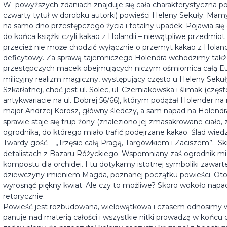
W powyższych zdaniach znajduje się cała charakterystyczna p
czwarty tytuł w dorobku autorki) powieści Heleny Sekuły. Mamy 
na samo dno przestępczego życia i totalny upadek. Pojawia si
do końca książki czyli kakao z Holandii – niewątpliwe przedmio
przecież nie może chodzić wyłącznie o przemyt kakao z Holandii
deficytowy. Za sprawą tajemniczego Holendra wchodzimy także
przestępczych macek obejmujących niczym ośmiornica całą Euro
milicyjny realizm magiczny, występujący często u Heleny Sekuł
Szkarłatnej, choć jest ul. Solec, ul. Czerniakowska i ślimak (czę
antykwariacie na ul. Dobrej 56/66), którym podążał Holender na
major Andrzej Korosz, główny śledczy, a sam napad na Holendra
sprawie staje się trup żony (znaleziono jej zmasakrowane ciał
ogrodnika, do którego miało trafić podejrzane kakao. Ślad wiedzi
Twardy gość – „Trzęsie całą Pragą, Targówkiem i Zaciszem”. S
detalistach z Bazaru Różyckiego. Wspomniany zaś ogrodnik mi
kompostu dla orchidei. I tu dotykamy istotnej symboliki zawarte
dziewczyny imieniem Magda, poznanej początku powieści. Oto
wyrosnąć piękny kwiat. Ale czy to możliwe? Skoro wokoło napa
retorycznie.
Powieść jest rozbudowana, wielowątkowa i czasem odnosimy wr
panuje nad materią całości i wszystkie nitki prowadzą w końcu 