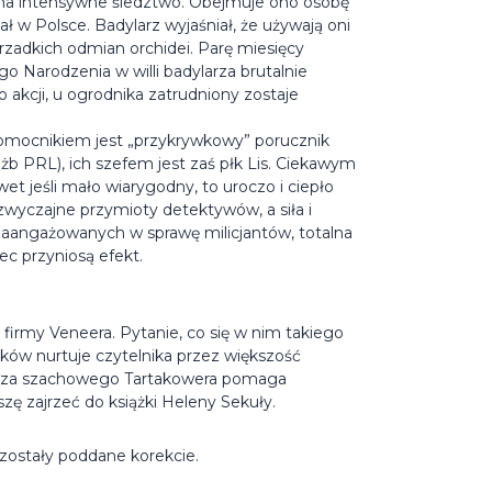
na intensywne śledztwo. Obejmuje ono osobę
ł w Polsce. Badylarz wyjaśniał, że używają oni
adkich odmian orchidei. Parę miesięcy
o Narodzenia w willi badylarza brutalnie
akcji, u ogrodnika zatrudniony zostaje
omocnikiem jest „przykrywkowy” porucznik
użb PRL), ich szefem jest zaś płk Lis. Ciekawym
t jeśli mało wiarygodny, to uroczo i ciepło
zwyczajne przymioty detektywów, a siła i
zaangażowanych w sprawę milicjantów, totalna
iec przyniosą efekt.
irmy Veneera. Pytanie, co się w nim takiego
ków nurtuje czytelnika przez większość
trza szachowego Tartakowera pomaga
ę zajrzeć do książki Heleny Sekuły.
zostały poddane korekcie.