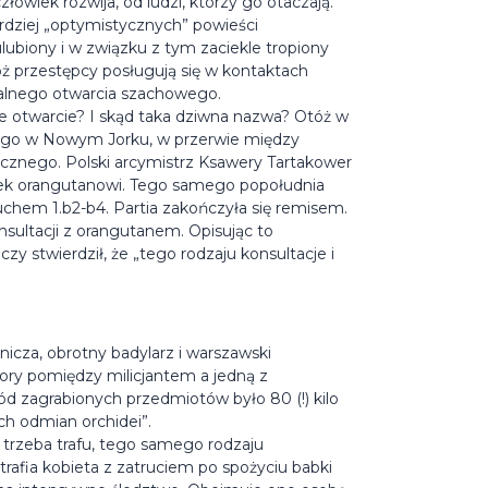
człowiek rozwija, od ludzi, którzy go otaczają.
ardziej „optymistycznych” powieści
ubiony i w związku z tym zaciekle tropiony
 przestępcy posługują się w kontaktach
alnego otwarcia szachowego.
ie otwarcie? I skąd taka dziwna nazwa? Otóż w
ego w Nowym Jorku, w przerwie między
cznego. Polski arcymistrz Ksawery Tartakower
atek orangutanowi. Tego samego popołudnia
chem 1.b2-b4. Partia zakończyła się remisem.
onsultacji z orangutanem. Opisując to
stwierdził, że „tego rodzaju konsultacje i
icza, obrotny badylarz i warszawski
tory pomiędzy milicjantem a jedną z
d zagrabionych przedmiotów było 80 (!) kilo
ch odmian orchidei”.
 trzeba trafu, tego samego rodzaju
rafia kobieta z zatruciem po spożyciu babki