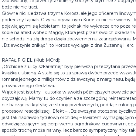
zadowolony, że przeczytał kolejny soczysty kryminał z bogat
boże nic nie traci.
Główne nici śledztwa trzyma Korosz, ale jego oficerem linowym j
podręczny tajniak. O życiu prywatnym Korosza nic nie wiemy. 
pojawiającymi się kobietami to jednak nie wykracza ono poza r
sobie na afekt wobec Magdy, która jest przez swoich określan
nie schodzi na złą drogę dzięki zbawiennemu zaangażowaniu Mi
„Dziewczynie znikąd”, to Korosz wyciągał z dna Zuzannę Herc. 
RAFAŁ FIGIEL (Klub MOrd):
„Orchidee z ulicy szkarłatnej” były pierwszą przeczytana przeze
książką ulubioną. A stało się to za sprawą dwóch przede wszys
romans jednego z milicjantów z dziewczyną z marginesu, będą
prowadzonego śledztwa.
Wątek jest istotny – autorka w swoich późniejszych powieściac
obyczajową. Mamy tu do czynienia ze szczególną reinterpreta
nie bacząc na krytykę ze strony przełożonych, poddaje młodą
procesowi resocjalizacji. Efekt – „Dziewczyna otoczona życzliwoś
jest tak naprawdę tytułową orchideą – kwiatem wymagającym c
odwdzięczającym się cierpliwemu ogrodnikowi cudownym, eg
sposób trochę może naiwny, lecz bardzo sympatyczny niby tak 