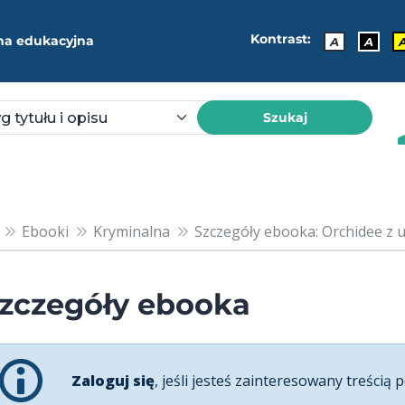
Kontrast:
ma edukacyjna
A
A
Szukaj
Ebooki
Kryminalna
Szczegóły ebooka: Orchidee z ul
zczegóły ebooka
Zaloguj się
, jeśli jesteś zainteresowany treścią p