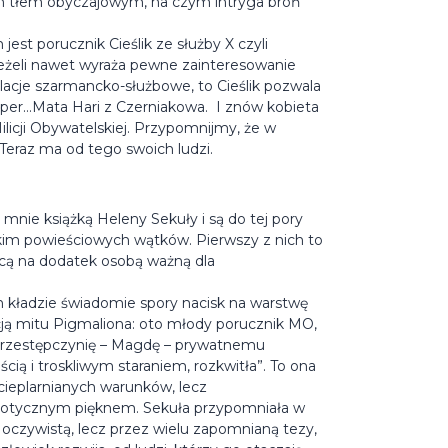
ym tłem obyczajowym, na czym intryga broń
est porucznik Cieślik ze służby X czyli
Jeżeli nawet wyraża pewne zainteresowanie
elacje szarmancko-służbowe, to Cieślik pozwala
a per…Mata Hari z Czerniakowa. I znów kobieta
licji Obywatelskiej. Przypomnijmy, że w
Teraz ma od tego swoich ludzi.
 mnie książką Heleny Sekuły i są do tej pory
tkim powieściowych wątków. Pierwszy z nich to
cą na dodatek osobą ważną dla
h kładzie świadomie spory nacisk na warstwę
cją mitu Pigmaliona: oto młody porucznik MO,
 przestępczynię – Magdę – prywatnemu
cią i troskliwym staraniem, rozkwitła”. To ona
ieplarnianych warunków, lecz
zotycznym pięknem. Sekuła przypomniała w
oczywistą, lecz przez wielu zapomnianą tezy,