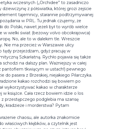
oetyka wczesnych („Orchidee” to zasadniczo
dziewczynę z półświatka, której grozi zejście
ę element tajemnicy, starannie podtrzymywanej
t pożądania w PRL. Tu jednak czujemy, że
 do Polski, nawet jeżeli był to wyrób wielce
 w wielki świat (beżowy volvo obcokrajowca)
pę. No, ale to w dalekim tle. Wreszcie
y. Nie ma przecież w Warszawie ulicy
sto tędy przejeżdżam, gdyż pracuję w
 mityczną Szkarłatną. Rychło pojawia się także
 schodzi na dalszy plan. Ważniejszy w całej
o, z pantoflem tkwiącym w ustach!) pewnego
e do pasera z Brzeskiej, niejakiego Pilarczyka.
kradzione kakao rozchodzi się bowiem po
ał wykorzystywać kakao w charakterze
j w książce. Cała rzecz bowiem idzie o los
 z przestępczego podglebia ma szansę
dy, kradzieże i morderstwa? Pytam
ażenie chaosu, ale autorka znakomicie
do właściwych kłębków, a czytelnik jest