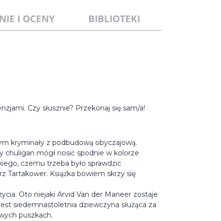
NIE I OCENY
BIBLIOTEKI
nzjami. Czy słusznie? Przekonaj się sam/a!
ącym kryminały z podbudową obyczajową.
czy chuligan mógł nosić spodnie w kolorze
iego, czemu trzeba było sprawdzić
z Tartakower. Książka bowiem skrzy się
cia. Oto niejaki Arvid Van der Maneer zostaje
jest siedemnastoletnia dziewczyna służąca za
owych puszkach.