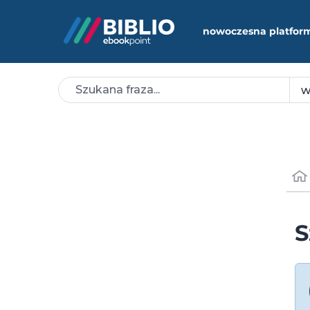
nowoczesna platfor
S