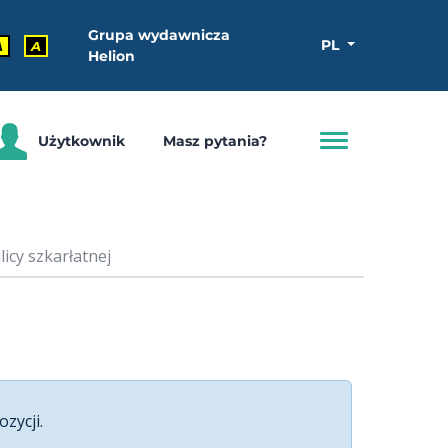
Grupa wydawnicza
PL
A
A
Helion
Użytkownik
Masz pytania?
icy szkarłatnej
ozycji.