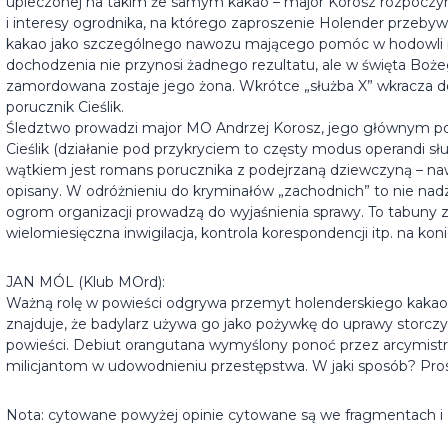
upieczonej na takim że samym kakao – major Korosz rozpoczy
i interesy ogrodnika, na którego zaproszenie Holender przebywa
kakao jako szczególnego nawozu mającego pomóc w hodowli rz
dochodzenia nie przynosi żadnego rezultatu, ale w święta Bożeg
zamordowana zostaje jego żona. Wkrótce „służba X” wkracza do 
porucznik Cieślik.
Śledztwo prowadzi major MO Andrzej Korosz, jego głównym p
Cieślik (działanie pod przykryciem to częsty modus operandi sł
wątkiem jest romans porucznika z podejrzaną dziewczyną – nawe
opisany. W odróżnieniu do kryminałów „zachodnich” to nie nad
ogrom organizacji prowadzą do wyjaśnienia sprawy. To tabuny 
wielomiesięczna inwigilacja, kontrola korespondencji itp. na kon
JAN MÓL (Klub MOrd):
Ważną rolę w powieści odgrywa przemyt holenderskiego kakao f
znajduje, że badylarz używa go jako pożywkę do uprawy storczy
powieści. Debiut orangutana wymyślony ponoć przez arcymis
milicjantom w udowodnieniu przestępstwa. W jaki sposób? Prosz
Nota: cytowane powyżej opinie cytowane są we fragmentach i 