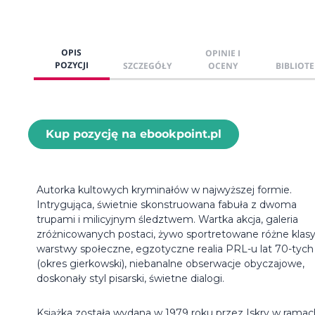
OPIS
OPINIE I
POZYCJI
SZCZEGÓŁY
OCENY
BIBLIOTE
Kup pozycję na ebookpoint.pl
Autorka kultowych kryminałów w najwyższej formie.
Intrygująca, świetnie skonstruowana fabuła z dwoma
trupami i milicyjnym śledztwem. Wartka akcja, galeria
zróżnicowanych postaci, żywo sportretowane różne klasy
warstwy społeczne, egzotyczne realia PRL-u lat 70-tych
(okres gierkowski), niebanalne obserwacje obyczajowe,
doskonały styl pisarski, świetne dialogi.
Książka została wydana w 1979 roku przez Iskry w ramac