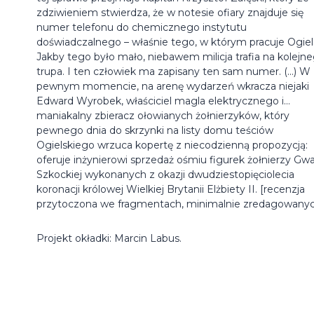
zdziwieniem stwierdza, że w notesie ofiary znajduje się
numer telefonu do chemicznego instytutu
doświadczalnego – właśnie tego, w którym pracuje Ogiels
Jakby tego było mało, niebawem milicja trafia na kolejn
trupa. I ten człowiek ma zapisany ten sam numer. (...) W
pewnym momencie, na arenę wydarzeń wkracza niejaki
Edward Wyrobek, właściciel magla elektrycznego i…
maniakalny zbieracz ołowianych żołnierzyków, który
pewnego dnia do skrzynki na listy domu teściów
Ogielskiego wrzuca kopertę z niecodzienną propozycją:
oferuje inżynierowi sprzedaż ośmiu figurek żołnierzy Gwa
Szkockiej wykonanych z okazji dwudziestopięciolecia
koronacji królowej Wielkiej Brytanii Elżbiety II. [recenzja
przytoczona we fragmentach, minimalnie zredagowany
Projekt okładki: Marcin Labus.