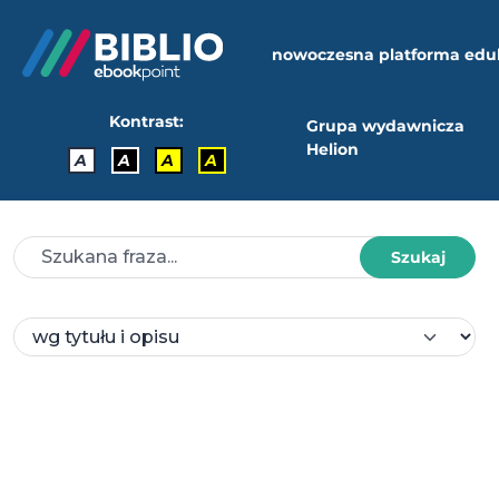
nowoczesna platforma edu
Kontrast:
Grupa wydawnicza
Helion
A
A
A
A
Szukaj