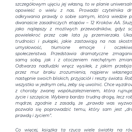
szczegółowym ujęciu jej własną, to w planie uniwersa
opowieść o wielu z nas. Prowadzi czytelnika d
odkrywania prawdy o sobie samym, która wiedzie p
dwanaście zasadniczych etapów – 12 Kroków AA. Służ
jako najlepszy z możliwych przewodników, gdyż 
powielekroć przez całe lata ją przemierzała. Uka
trudności i pułapki, jakie zastawiają na nas skostn
umysłowość, tłumione emocje i oczekiwa
społeczeństwa. Przedstawia dramatyczne zmagan
samą sobą, jak i z otoczeniem niechętnym zmia
Odtwarza nadludzki wręcz wysiłek, z jakim przebija
przez mur braku zrozumienia, najpierw własneg
następnie swoich bliskich, przyjaciół i reszty świata. Rob
wszystko w jednym celu, żeby się uwolnić. Chce wyzdro
z choroby zwanej współuzależnieniem, która rujnuje
życie i szczęście. Wybiera bardzo trudną drogę, lecz rob
mądrze, zgodnie z zasadą, że „prawda was wyzwol
pozwala się poprowadzić temu, który sam jest „dr
prawdą i życiem”.
Co więcej, książka ta rzuca wiele światła na ró