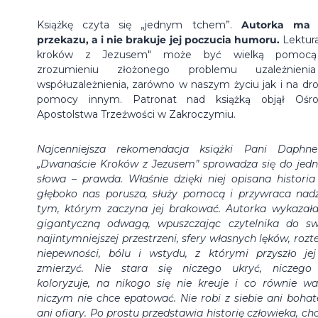
Książkę czyta się „jednym tchem”.
Autorka ma 
przekazu, a i nie brakuje jej poczucia humoru.
Lektura
kroków z Jezusem" może być wielką pomoc
zrozumieniu złożonego problemu uzależnieni
współuzależnienia, zarówno w naszym życiu jak i na dr
pomocy innym. Patronat nad książką objął Ośr
Apostolstwa Trzeźwości w Zakroczymiu.
Najcenniejsza rekomendacja książki Pani Daphn
„Dwanaście Kroków z Jezusem” sprowadza się do jed
słowa – prawda. Właśnie dzięki niej opisana historia
głęboko nas porusza, służy pomocą i przywraca nadz
tym, którym zaczyna jej brakować. Autorka wykazała
gigantyczną odwagą, wpuszczając czytelnika do sw
najintymniejszej przestrzeni, sfery własnych lęków, rozte
niepewności, bólu i wstydu, z którymi przyszło jej
zmierzyć. Nie stara się niczego ukryć, niczego
koloryzuje, na nikogo się nie kreuje i co równie wa
niczym nie chce epatować. Nie robi z siebie ani bohate
ani ofiary. Po prostu przedstawia historię człowieka, ch