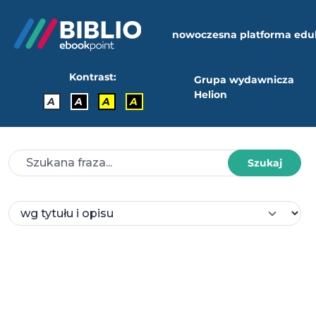
nowoczesna platforma edu
Kontrast:
Grupa wydawnicza
Helion
A
A
A
A
Szukaj