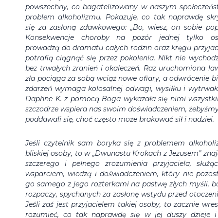
powszechny, co bagatelizowany w naszym społeczeńs
problem alkoholizmu. Pokazuje, co tak naprawdę sk
się za zasłoną zdawkowego: „Bo, wiesz, on sobie popi
Konsekwencje choroby na pozór jednej tylko o
prowadzą do dramatu całych rodzin oraz kręgu przyjaci
potrafią ciągnąć się przez pokolenia. Nikt nie wychodz
bez trwałych zranień i okaleczeń. Raz uruchomiona la
zła pociąga za sobą wciąż nowe ofiary, a odwrócenie b
zdarzeń wymaga kolosalnej odwagi, wysiłku i wytrwało
Daphne K. z pomocą Boga wykazała się nimi wszystki
szczodrze wspiera nas swoim doświadczeniem, żebyśmy
poddawali się, choć często może brakować sił i nadziei.
Jeśli czytelnik sam boryka się z problemem alkohol
bliskiej osoby, to w „Dwunastu Krokach z Jezusem” znaj
szczerego i pełnego zrozumienia przyjaciela, służą
wsparciem, wiedzą i doświadczeniem, który nie pozos
go samego z jego rozterkami na pastwę złych myśli, bó
rozpaczy, spychanych za zasłonę wstydu przed otoczen
Jeśli zaś jest przyjacielem takiej osoby, to zacznie wres
rozumieć, co tak naprawdę się w jej duszy dzieje i