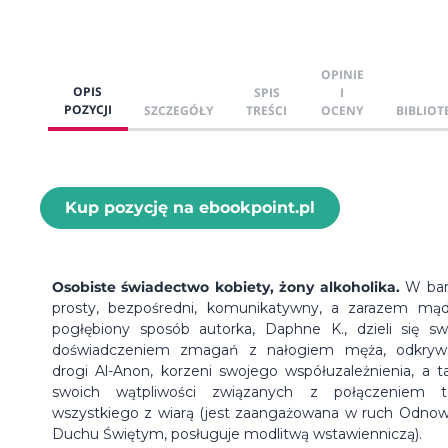
OPINIE
OPIS
SPIS
I
POZYCJI
SZCZEGÓŁY
TREŚCI
OCENY
BIBLIOT
Kup pozycję na ebookpoint.pl
Osobiste świadectwo kobiety, żony alkoholika.
W bar
prosty, bezpośredni, komunikatywny, a zarazem mąd
pogłębiony sposób autorka, Daphne K., dzieli się s
doświadczeniem zmagań z nałogiem męża, odkryw
drogi Al-Anon, korzeni swojego współuzależnienia, a t
swoich wątpliwości związanych z połączeniem 
wszystkiego z wiarą (jest zaangażowana w ruch Odno
Duchu Świętym, posługuje modlitwą wstawienniczą).