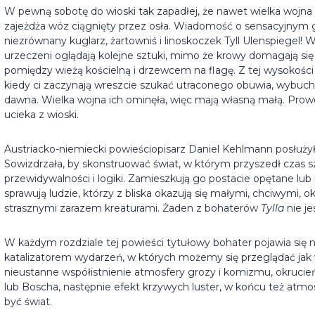
W pewną sobotę do wioski tak zapadłej, że nawet wielka wojna trz
zajeżdża wóz ciągnięty przez osła. Wiadomość o sensacyjnym g
niezrównany kuglarz, żartowniś i linoskoczek Tyll Ulenspiegel! 
urzeczeni oglądają kolejne sztuki, mimo że krowy domagają się do
pomiędzy wieżą kościelną i drzewcem na flagę. Z tej wysokośc
kiedy ci zaczynają wreszcie szukać utraconego obuwia, wybucha 
dawna. Wielka wojna ich ominęła, więc mają własną małą. Prowok
ucieka z wioski.
Austriacko-niemiecki powieściopisarz Daniel Kehlmann posłuż
Sowizdrzała, by skonstruować świat, w którym przyszedł czas 
przewidywalności i logiki. Zamieszkują go postacie opętane lub
sprawują ludzie, którzy z bliska okazują się małymi, chciwymi, 
strasznymi zarazem kreaturami. Żaden z bohaterów
Tylla
nie je
W każdym rozdziale tej powieści tytułowy bohater pojawia się n
katalizatorem wydarzeń, w których możemy się przeglądać jak 
nieustanne współistnienie atmosfery grozy i komizmu, okrucień
lub Boscha, następnie efekt krzywych luster, w końcu też atmo
być świat.