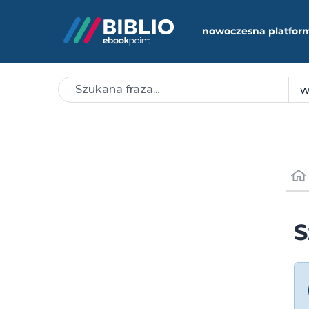
nowoczesna platfor
S