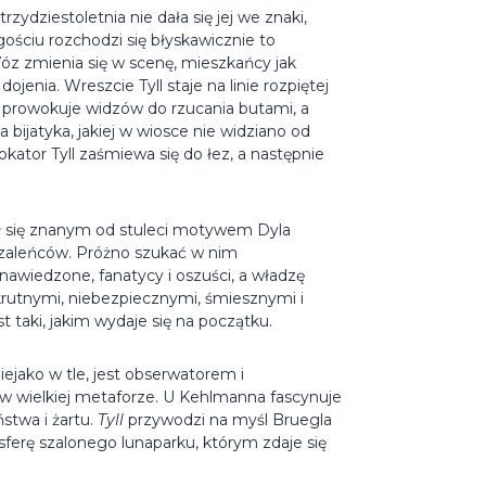
ydziestoletnia nie dała się jej we znaki,
ościu rozchodzi się błyskawicznie to
Wóz zmienia się w scenę, mieszkańcy jak
jenia. Wreszcie Tyll staje na linie rozpiętej
i prowokuje widzów do rzucania butami, a
bijatyka, jakiej w wiosce nie widziano od
ator Tyll zaśmiewa się do łez, a następnie
ył się znanym od stuleci motywem Dyla
szaleńców. Próżno szukać w nim
 nawiedzone, fanatycy i oszuści, a władzę
okrutnymi, niebezpiecznymi, śmiesznymi i
st taki, jakim wydaje się na początku.
iejako w tle, jest obserwatorem i
w wielkiej metaforze. U Kehlmanna fascynuje
stwa i żartu.
Tyll
przywodzi na myśl Bruegla
sferę szalonego lunaparku, którym zdaje się