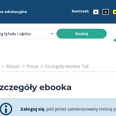
Kontrast:
ma edukacyjna
A
A
Szukaj
Ebooki
Proza
Szczegóły ebooka: Tyll
zczegóły ebooka
Zaloguj się
, jeśli jesteś zainteresowany treścią p