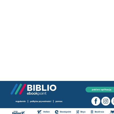
pobierz aplikację
|
|
regulamin
polityka prywatności
pomoc
Helion
Ebookpoint
Beya
Bezdroza