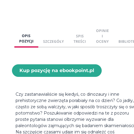
OPINIE
OPIS
SPIS
I
POZYCJI
SZCZEGÓŁY
TREŚCI
OCENY
BIBLIOT
Kup pozycję na ebookpoint.pl
Czy zastanawialiście się kiedyś, co dinozaury i inne
prehistoryczne zwierzęta porabiały na co dzień? Co jadły,
często ze sobą walczyły, w jaki sposób troszczyły się o s
potomstwo? Poszukiwanie odpowiedzi na te z pozoru
proste pytania stanowi olbrzymie wyzwanie dla
paleontologów zajmujących się badaniem skamieniałości
Na szczęście czasami udaje im się odnaleźć coś