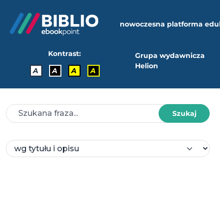
nowoczesna platforma edu
Kontrast:
Grupa wydawnicza
Helion
A
A
A
A
Szukaj