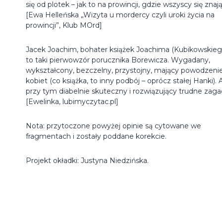
się od plotek – jak to na prowincji, gdzie wszyscy się znają
[Ewa Helleńska „Wizyta u mordercy czyli uroki życia na
prowincji”, Klub MOrd]
Jacek Joachim, bohater książek Joachima (Kubikowskieg
to taki pierwowzór porucznika Borewicza. Wygadany,
wykształcony, bezczelny, przystojny, mający powodzeni
kobiet (co książka, to inny podbój – oprócz stałej Hanki). 
przy tym diabelnie skuteczny i rozwiązujący trudne zagad
[Ewelinka, lubimyczytac.pl]
Nota: przytoczone powyżej opinie są cytowane we
fragmentach i zostały poddane korekcie.
Projekt okładki: Justyna Niedzińska.