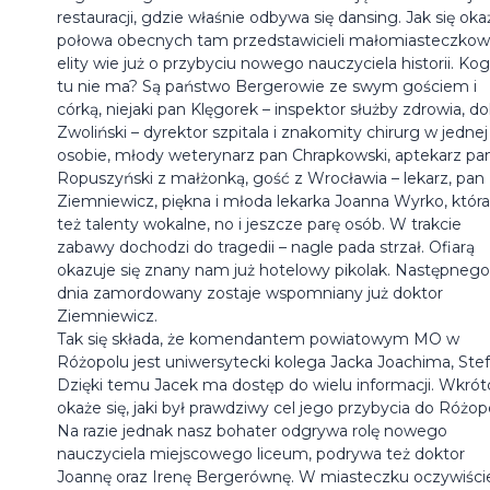
restauracji, gdzie właśnie odbywa się dansing. Jak się oka
połowa obecnych tam przedstawicieli małomiasteczkow
elity wie już o przybyciu nowego nauczyciela historii. Ko
tu nie ma? Są państwo Bergerowie ze swym gościem i
córką, niejaki pan Klęgorek – inspektor służby zdrowia, do
Zwoliński – dyrektor szpitala i znakomity chirurg w jednej
osobie, młody weterynarz pan Chrapkowski, aptekarz pa
Ropuszyński z małżonką, gość z Wrocławia – lekarz, pan
Ziemniewicz, piękna i młoda lekarka Joanna Wyrko, któr
też talenty wokalne, no i jeszcze parę osób. W trakcie
zabawy dochodzi do tragedii – nagle pada strzał. Ofiarą
okazuje się znany nam już hotelowy pikolak. Następnego
dnia zamordowany zostaje wspomniany już doktor
Ziemniewicz.
Tak się składa, że komendantem powiatowym MO w
Różopolu jest uniwersytecki kolega Jacka Joachima, Stef
Dzięki temu Jacek ma dostęp do wielu informacji. Wkrót
okaże się, jaki był prawdziwy cel jego przybycia do Różop
Na razie jednak nasz bohater odgrywa rolę nowego
nauczyciela miejscowego liceum, podrywa też doktor
Joannę oraz Irenę Bergerównę. W miasteczku oczywiście