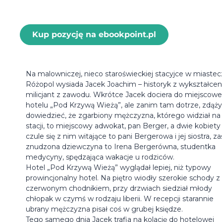
Kup pozycję na ebookpoint.pl
Na malowniczej, nieco staroświeckiej stacyjce w miaste
Różopol wysiada Jacek Joachim – historyk z wykształceni
milicjant z zawodu. Wkrótce Jacek dociera do miejscow
hotelu „Pod Krzywą Wieżą”, ale zanim tam dotrze, zdąży
dowiedzieć, że zgarbiony mężczyzna, którego widział na
stacji, to miejscowy adwokat, pan Berger, a dwie kobiety
czule się z nim witające to pani Bergerowa i jej siostra, za
znudzona dziewczyna to Irena Bergerówna, studentka
medycyny, spędzająca wakacje u rodziców.
Hotel „Pod Krzywą Wieżą” wyglądał lepiej, niż typowy
prowincjonalny hotel. Na piętro wiodły szerokie schody z
czerwonym chodnikiem, przy drzwiach siedział młody
chłopak w czymś w rodzaju liberii. W recepcji starannie
ubrany mężczyzna pisał coś w grubej księdze.
Tego samego dnia Jacek trafia na kolację do hotelowej