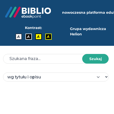
nowoczesna platforma edu
Kontrast:
Grupa wydawnicza
Helion
A
A
A
A
Szukaj