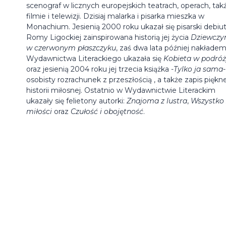
scenograf w licznych europejskich teatrach, operach, tak
filmie i telewizji. Dzisiaj malarka i pisarka mieszka w
Monachium. Jesienią 2000 roku ukazał się pisarski debiu
Romy Ligockiej zainspirowana historią jej życia
Dziewczy
w czerwonym płaszczyku
, zaś dwa lata później nakłade
Wydawnictwa Literackiego ukazała się
Kobieta w podró
oraz jesienią 2004 roku jej trzecia książka -
Tylko ja sama
-
osobisty rozrachunek z przeszłością , a także zapis piękne
historii miłosnej. Ostatnio w Wydawnictwie Literackim
ukazały się felietony autorki:
Znajoma z lustra
,
Wszystko 
miłości
oraz
Czułość i obojętność
.