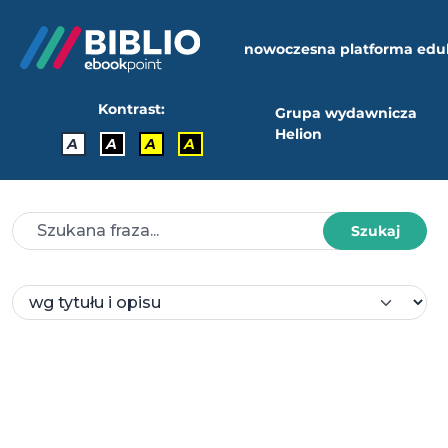
nowoczesna platforma edu
Kontrast:
Grupa wydawnicza
Helion
A
A
A
A
Szukaj