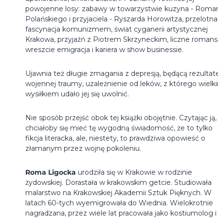
powojenne losy: zabawy w towarzystwie kuzyna - Roma
Polańskiego i przyjaciela - Ryszarda Horowitza, przelotna
fascynacja komunizmem, świat cyganerii artystycznej
Krakowa, przyjaźń z Piotrem Skrzyneckim, liczne romans
wreszcie emigracja i kariera w show businessie.
Ujawnia też długie zmagania z depresją, będącą rezulta
wojennej traumy, uzależnienie od leków, z którego wielk
wysiłkiem udało jej się uwolnić.
Nie sposób przejść obok tej książki obojętnie. Czytając ją,
chciałoby się mieć tę wygodną świadomość, że to tylko
fikcja literacka, ale, niestety, to prawdziwa opowieść o
złamanym przez wojnę pokoleniu.
Roma Ligocka
urodziła się w Krakowie w rodzinie
żydowskiej. Dorastała w krakowskim getcie. Studiowała
malarstwo na Krakowskiej Akademii Sztuk Pięknych. W
latach 60-tych wyemigrowała do Wiednia. Wielokrotnie
nagradzana, przez wiele lat pracowała jako kostiumolog i