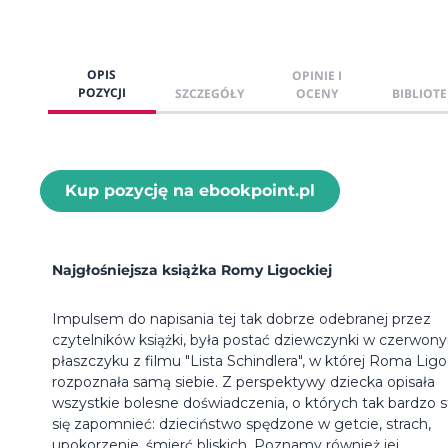
OPIS
OPINIE I
POZYCJI
SZCZEGÓŁY
OCENY
BIBLIOTE
Kup pozycję na ebookpoint.pl
Najgłośniejsza książka Romy Ligockiej
Impulsem do napisania tej tak dobrze odebranej przez
czytelników książki, była postać dziewczynki w czerwon
płaszczyku z filmu "Lista Schindlera", w której Roma Lig
rozpoznała samą siebie. Z perspektywy dziecka opisała
wszystkie bolesne doświadczenia, o których tak bardzo s
się zapomnieć: dzieciństwo spędzone w getcie, strach,
upokorzenie, śmierć bliskich. Poznamy również jej