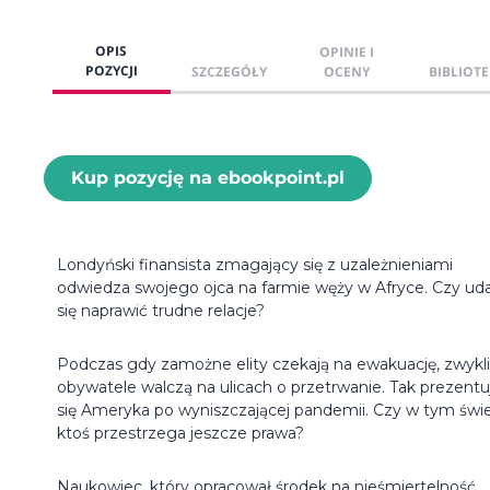
OPIS
OPINIE I
POZYCJI
SZCZEGÓŁY
OCENY
BIBLIOTE
Kup pozycję na ebookpoint.pl
Londyński finansista zmagający się z uzależnieniami
odwiedza swojego ojca na farmie węży w Afryce. Czy ud
się naprawić trudne relacje?
Podczas gdy zamożne elity czekają na ewakuację, zwykli
obywatele walczą na ulicach o przetrwanie. Tak prezentu
się Ameryka po wyniszczającej pandemii. Czy w tym świ
ktoś przestrzega jeszcze prawa?
Naukowiec, który opracował środek na nieśmiertelność,