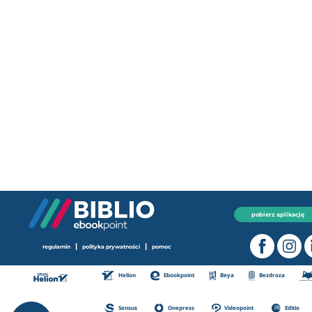
pobierz aplikację
|
|
regulamin
polityka prywatności
pomoc
Helion
Ebookpoint
Beya
Bezdroza
Sensus
Onepress
Videopoint
Editio