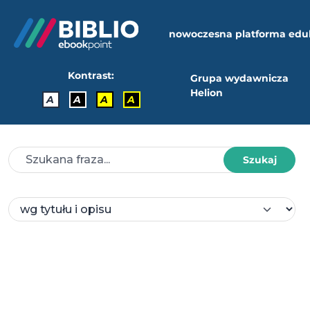
nowoczesna platforma edu
Kontrast:
Grupa wydawnicza
Helion
A
A
A
A
Szukaj