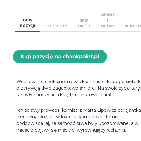
OPINIE
OPIS
SPIS
I
POZYCJI
SZCZEGÓŁY
TREŚCI
OCENY
BIBLIOT
Kup pozycję na ebookpoint.pl
Wschowa to spokojne, niewielkie miasto, którego sielank
przerywają dwie zagadkowe śmierci. Na swoje życie targn
się były nauczyciel i ksiądz miejscowej parafii.
Ich sprawy prowadzi komisarz Marta Lipowicz policjantk
niedawna służąca w lokalnej komendzie. Intuicja
podpowiada jej, że samobójstwa były upozorowane, a w
mieście pojawił się mściciel wyrównujący rachunki.