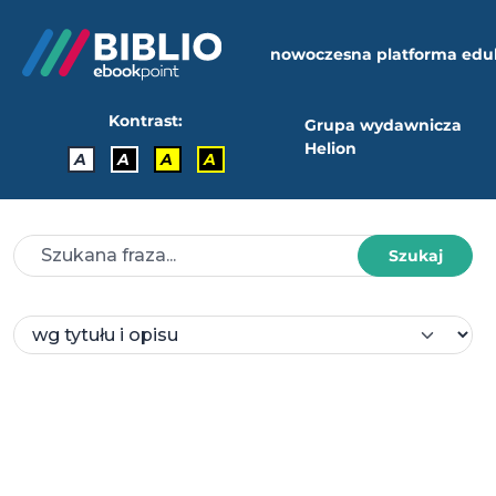
nowoczesna platforma edu
Kontrast:
Grupa wydawnicza
Helion
A
A
A
A
Szukaj