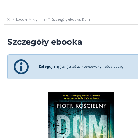
Ebooki
Kryminał
Szczegóły ebooka: Dom
Szczegóły ebooka
Zaloguj się
, jeśli jesteś zainteresowany treścią pozycji.