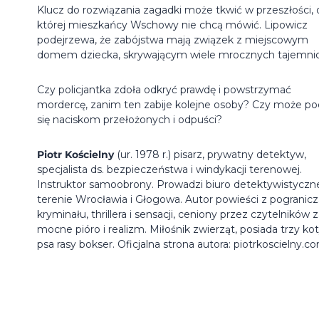
Klucz do rozwiązania zagadki może tkwić w przeszłości, 
której mieszkańcy Wschowy nie chcą mówić. Lipowicz
podejrzewa, że zabójstwa mają związek z miejscowym
domem dziecka, skrywającym wiele mrocznych tajemnic
Czy policjantka zdoła odkryć prawdę i powstrzymać
mordercę, zanim ten zabije kolejne osoby? Czy może p
się naciskom przełożonych i odpuści?
Piotr Kościelny
(ur. 1978 r.) pisarz, prywatny detektyw,
specjalista ds. bezpieczeństwa i windykacji terenowej.
Instruktor samoobrony. Prowadzi biuro detektywistyczn
terenie Wrocławia i Głogowa. Autor powieści z pogranicz
kryminału, thrillera i sensacji, ceniony przez czytelników 
mocne pióro i realizm. Miłośnik zwierząt, posiada trzy kot
psa rasy bokser. Oficjalna strona autora: piotrkoscielny.c