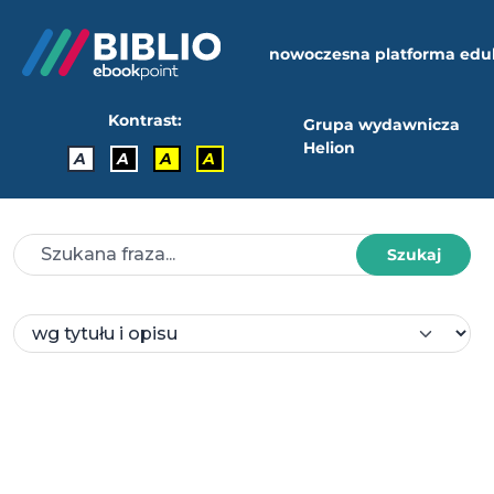
nowoczesna platforma edu
Kontrast:
Grupa wydawnicza
Helion
A
A
A
A
Szukaj