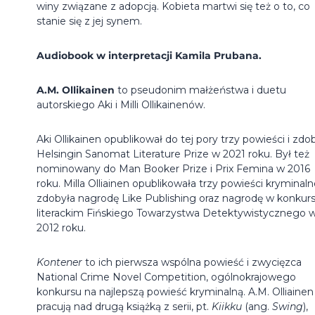
winy związane z adopcją. Kobieta martwi się też o to, co
stanie się z jej synem.
Audiobook w interpretacji Kamila Prubana.
A.M. Ollikainen
to pseudonim małżeństwa i duetu
autorskiego Aki i Milli Ollikainenów.
Aki Ollikainen opublikował do tej pory trzy powieści i zdo
Helsingin Sanomat Literature Prize w 2021 roku. Był też
nominowany do Man Booker Prize i Prix Femina w 2016
roku. Milla Olliainen opublikowała trzy powieści kryminaln
zdobyła nagrodę Like Publishing oraz nagrodę w konkurs
literackim Fińskiego Towarzystwa Detektywistycznego 
2012 roku.
Kontener
to ich pierwsza wspólna powieść i zwycięzca
National Crime Novel Competition, ogólnokrajowego
konkursu na najlepszą powieść kryminalną. A.M. Olliainen
pracują nad drugą książką z serii, pt.
Kiikku
(ang.
Swing
),