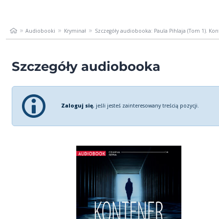
Audiobooki
Kryminał
Szczegóły audiobooka: Paula Pihlaja (Tom 1). Kon
Szczegóły audiobooka
Zaloguj się
, jeśli jesteś zainteresowany treścią pozycji.