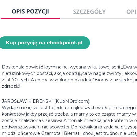
OPIS POZYCJI
SZCZEGÓŁY
OPI
Kup pozycję na ebookpoint.pl
Doskonała powieść kryminalna, wydana w kultowej serii „Ewa wzy
nietuzinkowych postaci, akcja obfitująca w nagłe zwroty, lekkoś
z lat 70-tych. A co ma wspólnego dziadek Osiorny z aż siedm
zdradzić!
JAROSŁAW KIEREŃSKI (KlubMOrd.com):
Wydaje mi się, że jest to jedna z najlepszych w długim szere
konkretów jakby przejść trzeba, a mamy to co często mamy w
zostaje znaleziona Czesława Antoniak mieszkająca kontem w odn
podwarszawskich miejscowości. Do rozwikłania zadania przyst
młodzi oficerowie Czarnota i Biernat i choć jest trudno, nie u