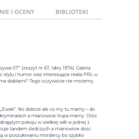
NIE I OCENY
BIBLIOTEKI
wa 07” (zeszyt nr 67, Iskry 1974). Galeria
ć stylu i humor oraz interesujące realia PRL-u
ioma diabłami? Tego oczywiście nie możemy
gu „Ewek”. No dobrze ale co my tu mamy – do
 kryminałach a mianowicie trupa mamy. Otóż
ajętym pokoju w wielkiej willi w jednej z
ępuje tandem śledczych a mianowicie dość
stają w poszukiwaniu mordercy bo szybko