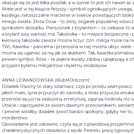
okazuje się że jest kilka poszlak, a w sumie to jest ich nawet aż z
Wiele jest w tej książce fetyszy i symboli ogniskujących uwagę, 
każdego, nieziszczalne marzenie w świecie powstających bloków
innego świata. Złota Doxa – to złoty zegarek popularnej wówcza
symbolem dostatku. Pierścionek z brylantem – co ciekawe to s
a brylant swą wartość ma. Taksówka – to miejsce bezpieczne i p
kierowcę taksówki zawsze można liczyć (tzn. milicja może na ni
TW). Kasetka – pancerna i przenośna w niej można ukryć wiele – 
można się uganiać za nią jak za skarbem. Tak, kasetka pomalo
pewien symbol. Róże – te piękne kwiaty zdobią i upiększają a 
przyjaźni byłemu milicjantowi i byłemu złodziejowi.
ANNA LEWANDOWSKA (KlubMOrd.com):
Dziadek Osiorny to stary szlamiarz, czyli po prostu włamywac
jakich mało, syna przyuczył do zawodu, a teraz przyucza wnuka
przeniósł się już na zasłużoną emeryturę, zajął się hodowlą 
Utracie i zaprzyjaźnił ze swoim dawnym przeciwnikiem, sierż
I pewnie wiódłby dziadek żywot bardzo spokojny, gdyby nie to
morderstwo.
Opowiadanie jest zabawne, czyta się je z prawdziwą przyjemnoś
charakterystycznych obrazków z epoki Peerelu: pracę typowyc