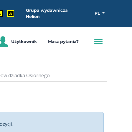
Grupa wydawnicza
PL
A
A
Helion
Użytkownik
Masz pytania?
błów dziadka Osiornego
ozycji.