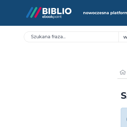
nowoczesna platfor
S