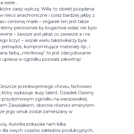
a wiele...
które zaraz wyliczę. Willa: to obiekt pożądania
 nieco anachroniczne i coraz bardziej jakby z
s i cenionej marki – zegarek ten jest także
rebrny pierścionek by bogactwa widać nie było
ewne – zawsze jest jakaś co zawiezie a i na
ego liczyć – wszak wielu taksówkarzy była
pieniądze, kompromitujące materiały itp., i
wana farbą „młotkową” to jest zdecydowanie
ich uprawa w ogródku pozwala zakwitnąć
z. Jeszcze przedwojennego chowu, fachowiec
, który wykazuje duży talent. Dziadek Osiorny
róż w przydomowym ogródku na warszawskiej
antem Zawiślakiem, obecnie również emerytem.
, że jego wnuk został zamieszany w
cią. Autorka pokazała nam kilka
h dla owych czasów zakładów produkcyjnych,