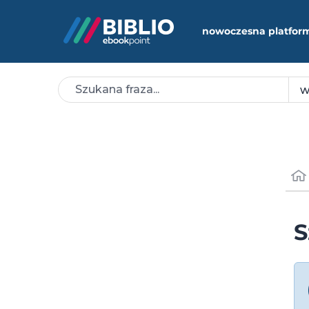
nowoczesna platfor
S