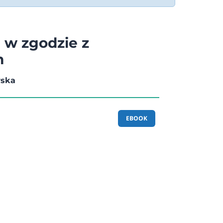
j w zgodzie z
m
wska
EBOOK