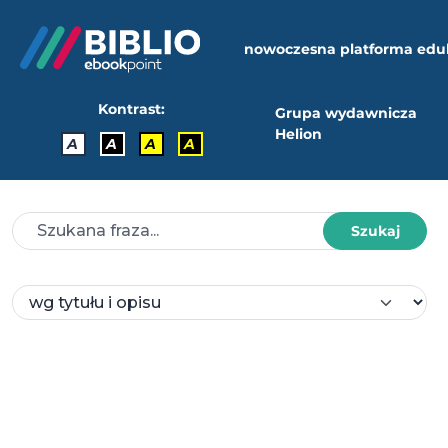
nowoczesna platforma edu
Kontrast:
Grupa wydawnicza
Helion
A
A
A
A
Szukaj