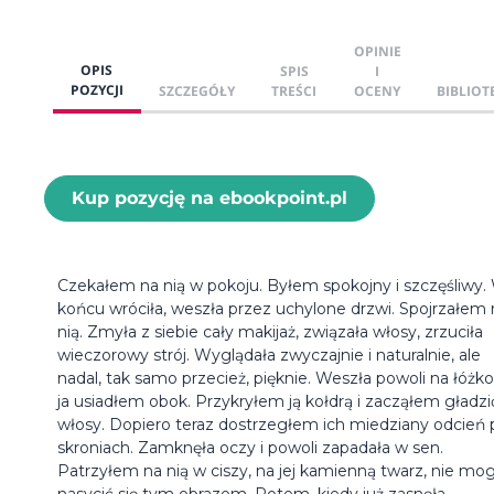
OPINIE
OPIS
SPIS
I
POZYCJI
SZCZEGÓŁY
TREŚCI
OCENY
BIBLIOT
Kup pozycję na ebookpoint.pl
Czekałem na nią w pokoju. Byłem spokojny i szczęśliwy.
końcu wróciła, weszła przez uchylone drzwi. Spojrzałem 
nią. Zmyła z siebie cały makijaż, związała włosy, zrzuciła
wieczorowy strój. Wyglądała zwyczajnie i naturalnie, ale
nadal, tak samo przecież, pięknie. Weszła powoli na łóżko
ja usiadłem obok. Przykryłem ją kołdrą i zacząłem gładzi
włosy. Dopiero teraz dostrzegłem ich miedziany odcień 
skroniach. Zamknęła oczy i powoli zapadała w sen.
Patrzyłem na nią w ciszy, na jej kamienną twarz, nie mo
nasycić się tym obrazem. Potem, kiedy już zasnęła,