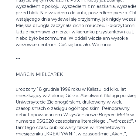
wyszedłem z pokoju, wyszedłem z mieszkania, wyszed
przed blok. Nie wsiadłem do auta, poszedłem pieszo. Ch
wstającego dnia wydawał się przyjemny, jak nigdy wcześn
Miejska dżungla zaczynała cicho mruczeć. Półprzytomni
ludzie niemrawo zmierzali w kierunku przystanków i aut,
niebo było bezchmurne. W oddali widziałem wysokie
wieżowce centrum. Coś się budziło. We mnie.
***
MARCIN MIELCAREK
urodzony 18 grudnia 1996 roku w Kaliszu, od kilku lat
mieszkający w Zielonej Górze. Absolwent filologii polskiej
Uniwersytecie Zielonogórskim, drukowany w wielu
czasopismach o zasięgu ogólnopolskim. Pełnoprawny
debiut opowiadaniem
Wszystkie nasze Boginie-Matki
w
numerze 05/2020 czasopisma literackiego „Twórczość”.
tamtego czasu publikowany także w internetowym
miesięczniku „KREATYWNI”, w czasopiśmie „Akant”,