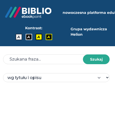
nowoczesna platforma edu
Kontrast:
Grupa wydawnicza
Helion
A
A
A
A
Szukaj