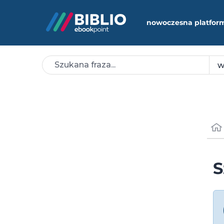
nowoczesna platfor
S