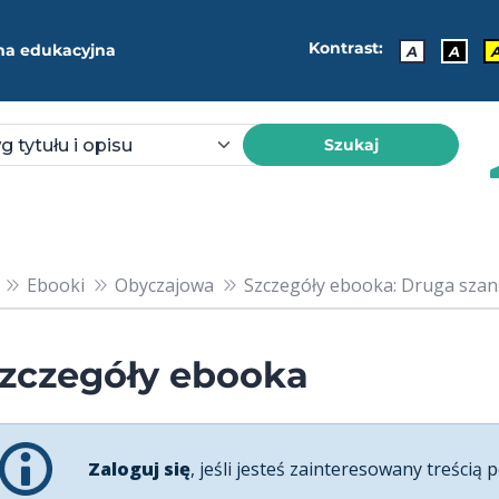
Kontrast:
ma edukacyjna
A
A
Szukaj
Ebooki
Obyczajowa
Szczegóły ebooka: Druga szan
zczegóły ebooka
Zaloguj się
, jeśli jesteś zainteresowany treścią p