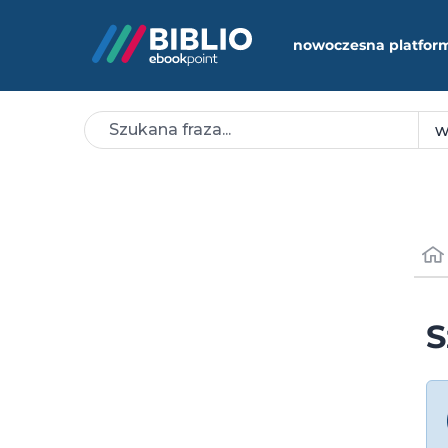
nowoczesna platfor
S