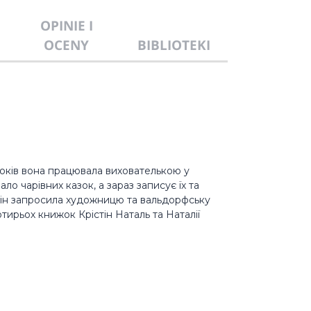
OPINIE I
OCENY
BIBLIOTEKI
років вона працювала вихователькою у
о чарівних казок, а зараз записує їх та
стін запросила художницю та вальдорфську
тирьох книжок Крістін Наталь та Наталії