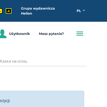
Grupa wydawnicza
PL
A
A
Helion
Użytkownik
Masz pytania?
 Казки на осінь
ozycji.