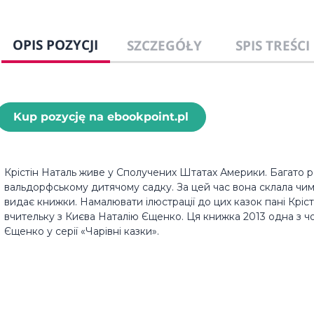
OPIS POZYCJI
SZCZEGÓŁY
SPIS TREŚCI
Kup pozycję na ebookpoint.pl
Крістін Наталь живе у Сполучених Штатах Америки. Багато 
вальдорфському дитячому садку. За цей час вона склала чимал
видає книжки. Намалювати ілюстрації до цих казок пані Крі
вчительку з Києва Наталію Єщенко. Ця книжка 2013 одна з чо
Єщенко у серії «Чарівні казки».