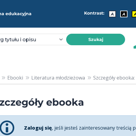
Kontrast:
ma edukacyjna
A
A
Szukaj
Ebooki
Literatura młodzieżowa
Szczegóły ebooka:
zczegóły ebooka
Zaloguj się
, jeśli jesteś zainteresowany treścią p