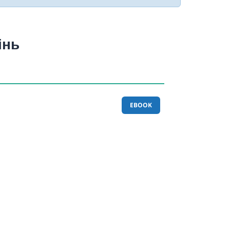
інь
EBOOK