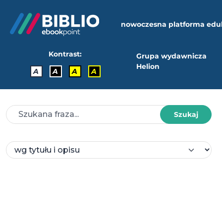
nowoczesna platforma edu
Kontrast:
Grupa wydawnicza
Helion
A
A
A
A
Szukaj