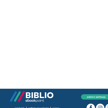
pobierz aplikację
|
|
regulamin
polityka prywatności
pomoc