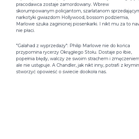
pracodawca zostaje zamordowany. Wbrew
skorumpowanym policjantom, szarlatanom sprzedający
narkotyki gwiazdom Hollywood, bossom podziemia,
Marlowe szuka zaginionej piosenkarki. I nikt mu za to n
nie płaci.
"Galahad z wyprzedaży": Philip Marlowe nie do końca
przypomina rycerzy Okrągłego Stołu. Dostaje po łbie,
popełnia błędy, walczy ze swoim strachem i zmęczeniem
ale nie ustępuje. A Chandler, jak nikt inny, potrafi z krymi
stworzyć opowieść o świecie dookoła nas.