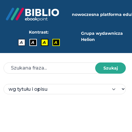
nowoczesna platforma edu
Kontrast:
Grupa wydawnicza
Helion
A
A
A
A
Szukaj