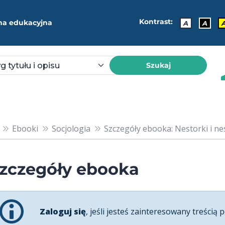
Kontrast:
ma edukacyjna
A
A
Szukaj
Ebooki
Socjologia
Szczegóły ebooka: Nestorki i nest
zczegóły ebooka
Zaloguj się
, jeśli jesteś zainteresowany treścią p