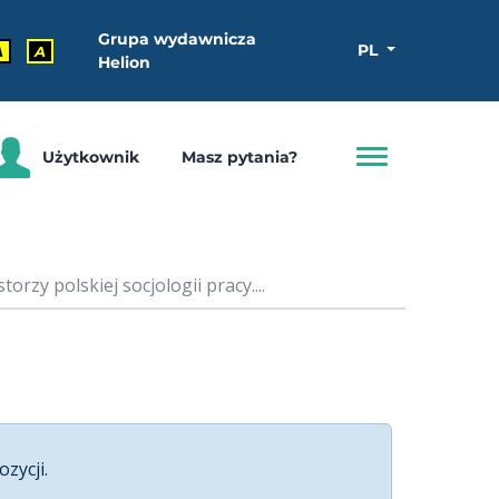
Grupa wydawnicza
PL
A
A
Helion
Użytkownik
Masz pytania?
orzy polskiej socjologii pracy....
ozycji.