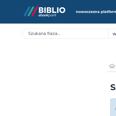
nowoczesna platfor
S