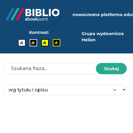
nowoczesna platforma edu
Kontrast:
Grupa wydawnicza
Helion
A
A
A
A
Szukaj