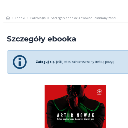
Ebooki
Politologia
Szczegóły ebooka: Adwokaci. Zraniony zapał
Szczegóły ebooka
Zaloguj się
, jeśli jesteś zainteresowany treścią pozycji.