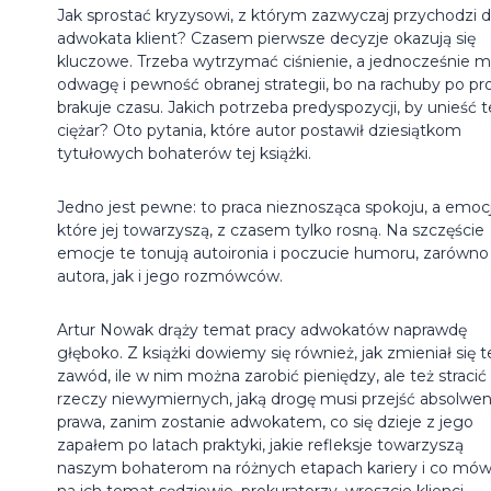
Jak sprostać kryzysowi, z którym zazwyczaj przychodzi 
adwokata klient? Czasem pierwsze decyzje okazują się
kluczowe. Trzeba wytrzymać ciśnienie, a jednocześnie m
odwagę i pewność obranej strategii, bo na rachuby po pr
brakuje czasu. Jakich potrzeba predyspozycji, by unieść 
ciężar? Oto pytania, które autor postawił dziesiątkom
tytułowych bohaterów tej książki.
Jedno jest pewne: to praca nieznosząca spokoju, a emocj
które jej towarzyszą, z czasem tylko rosną. Na szczęście
emocje te tonują autoironia i poczucie humoru, zarówno
autora, jak i jego rozmówców.
Artur Nowak drąży temat pracy adwokatów naprawdę
głęboko. Z książki dowiemy się również, jak zmieniał się 
zawód, ile w nim można zarobić pieniędzy, ale też stracić
rzeczy niewymiernych, jaką drogę musi przejść absolwen
prawa, zanim zostanie adwokatem, co się dzieje z jego
zapałem po latach praktyki, jakie refleksje towarzyszą
naszym bohaterom na różnych etapach kariery i co mów
na ich temat sędziowie, prokuratorzy, wreszcie klienci.