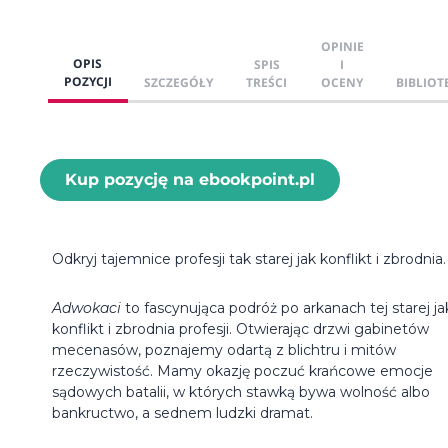
OPINIE
OPIS
SPIS
I
POZYCJI
SZCZEGÓŁY
TREŚCI
OCENY
BIBLIOT
Kup pozycję na ebookpoint.pl
Odkryj tajemnice profesji tak starej jak konflikt i zbrodnia.
Adwokaci
to fascynująca podróż po arkanach tej starej ja
konflikt i zbrodnia profesji. Otwierając drzwi gabinetów
mecenasów, poznajemy odartą z blichtru i mitów
rzeczywistość. Mamy okazję poczuć krańcowe emocje
sądowych batalii, w których stawką bywa wolność albo
bankructwo, a sednem ludzki dramat.