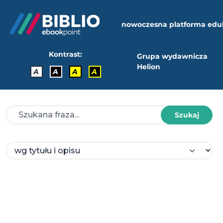
nowoczesna platforma edu
Kontrast:
Grupa wydawnicza
Helion
A
A
A
A
Szukaj