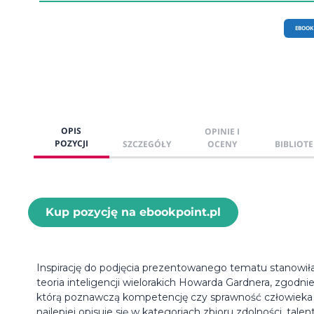
EBOOK
OPIS
OPINIE I
POZYCJI
SZCZEGÓŁY
OCENY
BIBLIOTE
Kup pozycję na ebookpoint.pl
Inspirację do podjęcia prezentowanego tematu stanowił
teoria inteligencji wielorakich Howarda Gardnera, zgodnie
którą poznawczą kompetencję czy sprawność człowieka
najlepiej opisuje się w kategoriach zbioru zdolności, tale