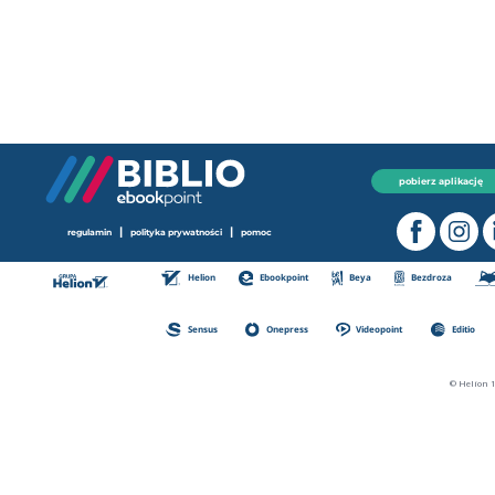
pobierz aplikację
|
|
regulamin
polityka prywatności
pomoc
Helion
Ebookpoint
Beya
Bezdroza
Sensus
Onepress
Videopoint
Editio
© Helion 1