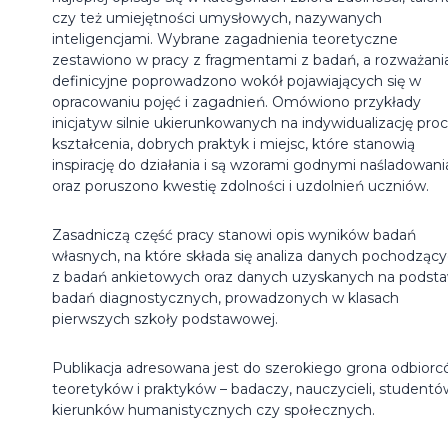
czy też umiejętności umysłowych, nazywanych
inteligencjami. Wybrane zagadnienia teoretyczne
zestawiono w pracy z fragmentami z badań, a rozważani
definicyjne poprowadzono wokół pojawiających się w
opracowaniu pojęć i zagadnień. Omówiono przykłady
inicjatyw silnie ukierunkowanych na indywidualizację pro
kształcenia, dobrych praktyk i miejsc, które stanowią
inspirację do działania i są wzorami godnymi naśladowani
oraz poruszono kwestię zdolności i uzdolnień uczniów.
Zasadniczą część pracy stanowi opis wyników badań
własnych, na które składa się analiza danych pochodząc
z badań ankietowych oraz danych uzyskanych na podst
badań diagnostycznych, prowadzonych w klasach
pierwszych szkoły podstawowej.
Publikacja adresowana jest do szerokiego grona odbiorc
teoretyków i praktyków – badaczy, nauczycieli, studentó
kierunków humanistycznych czy społecznych.