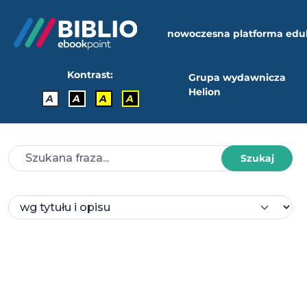
nowoczesna platforma edu
Kontrast:
Grupa wydawnicza
Helion
A
A
A
A
Szukaj