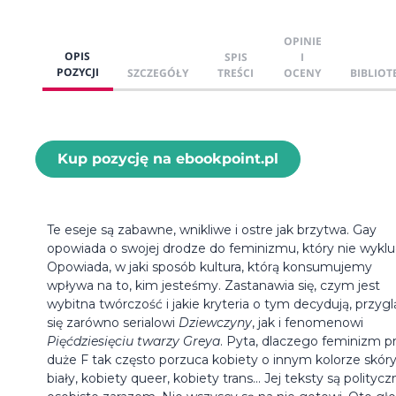
OPINIE
OPIS
SPIS
I
POZYCJI
SZCZEGÓŁY
TREŚCI
OCENY
BIBLIOT
Kup pozycję na ebookpoint.pl
Te eseje są zabawne, wnikliwe i ostre jak brzytwa. Gay
opowiada o swojej drodze do feminizmu, który nie wyklu
Opowiada, w jaki sposób kultura, którą konsumujemy
wpływa na to, kim jesteśmy. Zastanawia się, czym jest
wybitna twórczość i jakie kryteria o tym decydują, przyg
się zarówno serialowi
Dziewczyny
, jak i fenomenowi
Pięćdziesięciu twarzy Greya
. Pyta, dlaczego feminizm p
duże F tak często porzuca kobiety o innym kolorze skóry
biały, kobiety queer, kobiety trans... Jej teksty są politycz