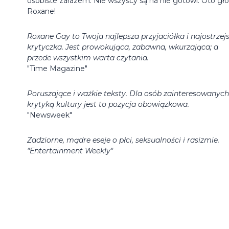
osobiste zarazem. Nie wszyscy są na nie gotowi. Oto gło
Roxane!
Roxane Gay to Twoja najlepsza przyjaciółka i najostrzej
krytyczka. Jest prowokująca, zabawna, wkurzająca; a
przede wszystkim warta czytania.
"Time Magazine"
Poruszające i ważkie teksty. Dla osób zainteresowanych
krytyką kultury jest to pozycja obowiązkowa.
"Newsweek"
Zadziorne, mądre eseje o płci, seksualności i rasizmie.
"Entertainment Weekly"