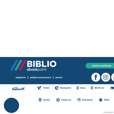
pobierz aplikację
|
|
regulamin
polityka prywatności
pomoc
Helion
Ebookpoint
Beya
Bezdroza
Sensus
Onepress
Videopoint
Editio
© Helion 1