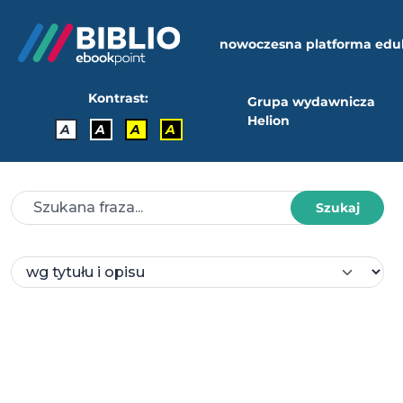
nowoczesna platforma edu
Kontrast:
Grupa wydawnicza
Helion
A
A
A
A
Szukaj