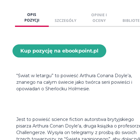
OPIS
OPINIE I
POZYCJI
SZCZEGÓŁY
OCENY
BIBLIOTE
Kup pozycję na ebookpoint.pl
“Świat w letargu” to powieść Arthura Conana Doyle’a,
znanego na całym świecie jako twórca serii powieści i
opowiadań o Sherlocku Holmesie.
Jest to powieść science fiction autorstwa brytyjskiego
pisarza Arthura Conan Doyle'a, druga książka o profesorz
Challengerze. Wysyła on telegramy z prośbą do swoich
trzech towarzyszy ze “Świata zaginionego”, aby dołączyl