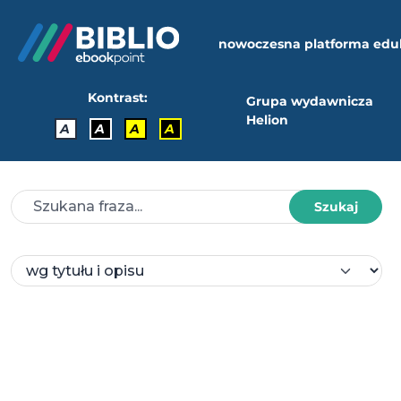
nowoczesna platforma edu
Kontrast:
Grupa wydawnicza
Helion
A
A
A
A
Szukaj