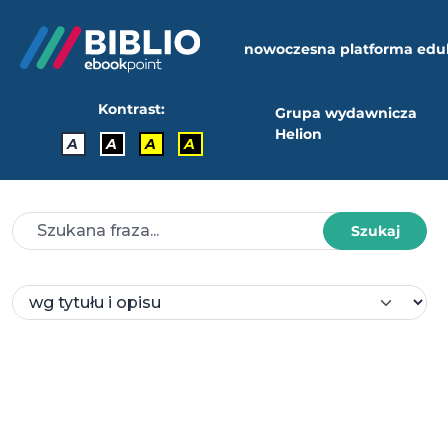
nowoczesna platforma edu
Kontrast:
Grupa wydawnicza
Helion
A
A
A
A
Szukaj