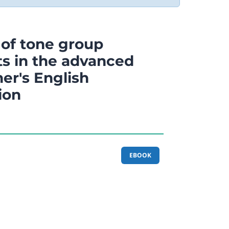
 of tone group
ts in the advanced
ner's English
ion
EBOOK