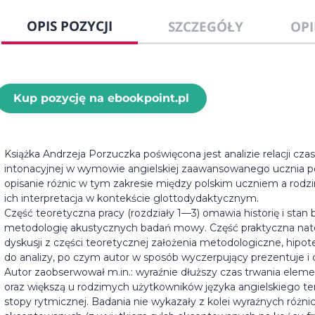
OPIS POZYCJI
SZCZEGÓŁY
OPI
Kup pozycję na ebookpoint.pl
Książka Andrzeja Porzuczka poświęcona jest analizie relacji c
intonacyjnej w wymowie angielskiej zaawansowanego ucznia po
opisanie różnic w tym zakresie między polskim uczniem a rod
ich interpretacja w kontekście glottodydaktycznym.
Część teoretyczna pracy (rozdziały 1—3) omawia historię i sta
metodologię akustycznych badań mowy. Część praktyczna nato
dyskusji z części teoretycznej założenia metodologiczne, hip
do analizy, po czym autor w sposób wyczerpujący prezentuje i
Autor zaobserwował m.in.: wyraźnie dłuższy czas trwania e
oraz większą u rodzimych użytkowników języka angielskiego t
stopy rytmicznej. Badania nie wykazały z kolei wyraźnych różn