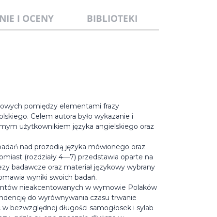
NIE I OCENY
BIBLIOTEKI
zasowych pomiędzy elementami frazy
lskiego. Celem autora było wykazanie i
zimym użytkownikiem języka angielskiego oraz
n badań nad prozodią języka mówionego oraz
miast (rozdziały 4—7) przedstawia oparte na
otezy badawcze oraz materiał językowy wybrany
 omawia wyniki swoich badań.
lementów nieakcentowanych w wymowie Polaków
endencję do wyrównywania czasu trwanie
ic w bezwzględnej długości samogłosek i sylab