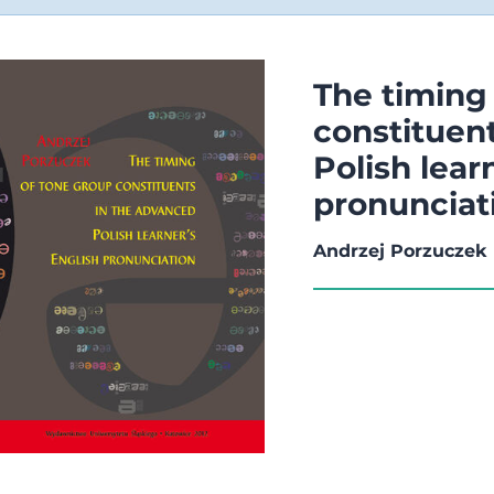
The timing
constituen
Polish lear
pronunciat
Andrzej Porzuczek