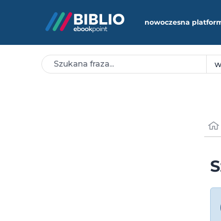
nowoczesna platfor
S