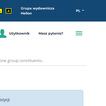
Grupa wydawnicza
PL
A
A
Helion
Użytkownik
Masz pytania?
one group constituents...
ozycji.