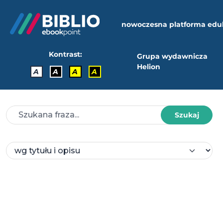
nowoczesna platforma edu
Kontrast:
Grupa wydawnicza
Helion
A
A
A
A
Szukaj